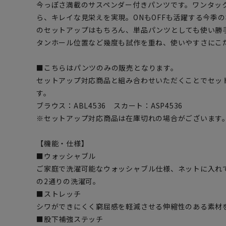
今っぽさ満載のサスペンダー付きパンツです。ワンタッ
ら、キレイな見栄えを実現。ONもOFFも活躍する今季
のセットアップはもちろん、単品パンツとしても使い勝
タンホール位置など幾度も試作を重ね、使いやすさにこ
■こちらはパンツのみの販売となります。
セットアップ対応商品と組み合わせいただくことでセッ
す。
ブラウス：ABL4536 スカート：ASP4536
※セットアップ対応商品は在庫切れの場合がございます
【機能・仕様】
■ウォッシャブル
ご家庭で洗濯可能なウォッシャブル仕様、ネットに入れ
の2通りの洗濯可。
■ストレッチ
シワができにくく窮屈感を軽減させる伸縮性のある素材
■股下補強ステッチ