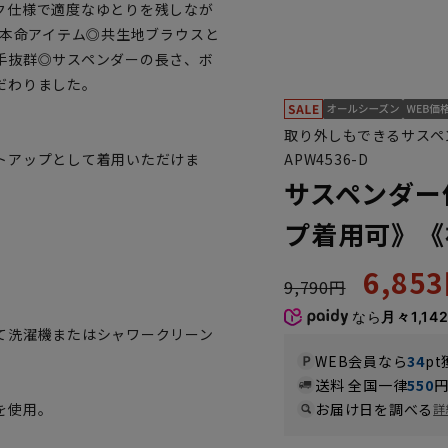
ク仕様で適度なゆとりを残しなが
の本命アイテム◎共生地ブラウスと
手抜群◎サスペンダーの長さ、ボ
だわりました。
取り外しもできるサスペ
APW4536-D
トアップとして着用いただけま
サスペンダー
プ着用可》《
。
6,85
9,790円
なら
月々1,14
て洗濯機またはシャワークリーン
WEB会員なら
34
pt
送料 全国一律
550
を使用。
お届け日を調べる
詳