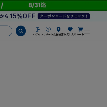
ログイン
サポート
店舗検索
お気に入り
カート