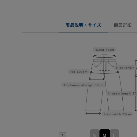
商品説明・サイズ
商品詳細
Waist
72cm
Rise length
Hip
103cm
Thickness of thigh
34cm
Inseam length
72
Hem width
27cm
S
M
L