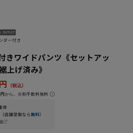
ンダー付き
付きワイドパンツ《セットアッ
裾上げ済み》
3円
2円
から。分割手数料無料
獲得
円（店舗受取なら
無料
）
細