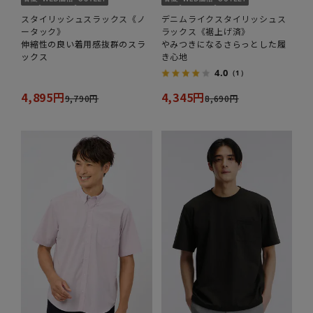
スタイリッシュスラックス《ノ
デニムライクスタイリッシュス
ータック》
ラックス《裾上げ済》
伸縮性の良い着用感抜群のスラ
やみつきになるさらっとした履
ックス
き心地
4.0
（1）
4,895円
4,345円
9,790円
8,690円