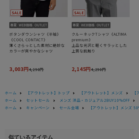
ボタンダウンシャツ《半袖》
クルーネックTシャツ《ALTIMA
《COOL CONTACT》
premium》
薄くさらっとした素材に絶妙な
上品な光沢と軽くサラッとした
カラーが爽やかなシャツ
上質な肌触り
3,003円
2,145円
4,290円
4,290円
ホーム
【アウトレット】トップ
【アウトレット】メンズ
【
ホーム
セットセール
メンズ 洋品・カジュアル2BUY10%OFF
ホーム
キャンペーン
セール会場
【アウトレット】メンズ 50