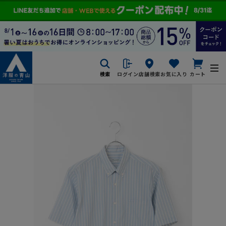
検索
ログイン
店舗検索
お気に入り
カート