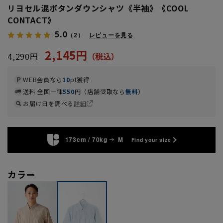
リヨセル混ボタンダウンシャツ《半袖》《COOL
CONTACT》
5.0
（2）
レビューを見る
2,145円
4,290円
WEB会員なら
10
pt獲得
送料 全国一律
550
円（店舗受取なら
無料
）
お届け日を調べる
詳細
173cm / 70kg
M
Find your size
カラー