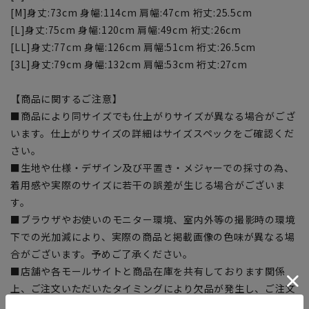
[M]身丈:73cm 身幅:114cm 肩幅:47cm 裄丈:25.5cm
[L]身丈:75cm 身幅:120cm 肩幅:49cm 裄丈:26cm
[LL]身丈:77cm 身幅:126cm 肩幅:51cm 裄丈:26.5cm
[3L]身丈:79cm 身幅:132cm 肩幅:53cm 裄丈:27cm
【商品に関するご注意】
■商品により同サイズでも仕上がりサイズが異なる場合がござ
います。仕上がりサイズの詳細はサイズスペックをご確認くだ
さい。
■生地や仕様・デザイン及び平置き・メジャーでの採寸の為、
着用感や実際のサイズに若干の誤差が生じる場合がございま
す。
■ブラウザやお使いのモニター環境、室内外等の撮影時の環境
下での光加減により、実際の商品と掲載画像の色味が異なる場
合がございます。予めご了承ください。
■店舗や各モールサイトと商品在庫を共有しております関係
上、ご注文いただいたタイミングにより欠品が発生し、ご注文
を完了できない場合がございます。予めご了承ください。(お