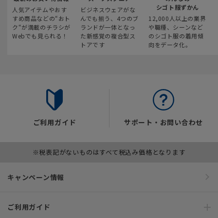
シゴト服ずかん
人気アイテムやおす
ビジネスウェアがな
すめ商品などの“おト
んでも揃う、4つのブ
12,000人以上の業界
ク“が満載のチラシが
ランドが一体となっ
や職種、シーンなど
Webでも見られる！
た新感覚の複合型ス
のシゴト服の着用傾
トアです
向をデータ化。
ご利用ガイド
サポート・お問い合わせ
※税表記がないものはすべて税込み価格となります
キャンペーン情報
ご利用ガイド