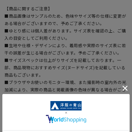
【商品に関するご注意】
■商品画像はサンプルのため、色味やサイズ等の仕様に変更が
ある場合がございますので、予めご了承ください。
■ゆとり感には個人差があります。サイズ表を確認の上、ご購
入の目安としてご利用ください。
■生地や仕様・デザインにより、着用感や実際のサイズ表に若
干の誤差が生じる場合がございます。予めご了承ください。
■サイズスペックは仕上がりサイズを記載しております。一
部、商品現物におすすめサイズ(ヌードサイズ)を記載している
商品もございます。
■ブラウザやお使いのモニター環境、また撮影時の室内外の光
加減により、実際の商品と掲載画像の色味が異なる場合がござ
います。
■店舗や各モールサイトと商品在庫を共有しております関係
上、ご注文いただいたタイミングにより欠品が発生し、ご注文
を完了できない場合がございます。予めご了承ください。
■お急ぎ発送のご注文につきましても、ご注文のタイミングに