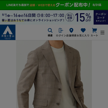
検索
ログイン
店舗検索
お気に入り
カート