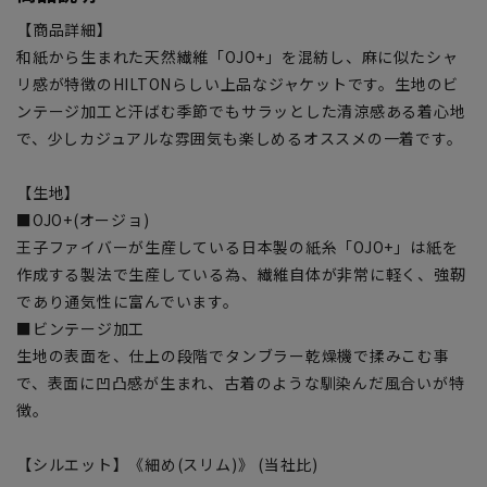
【商品詳細】
和紙から生まれた天然繊維「OJO+」を混紡し、麻に似たシャ
リ感が特徴のHILTONらしい上品なジャケットです。生地のビ
ンテージ加工と汗ばむ季節でもサラッとした清涼感ある着心地
で、少しカジュアルな雰囲気も楽しめるオススメの一着です。
【生地】
■OJO+(オージョ)
王子ファイバーが生産している日本製の紙糸「OJO+」は紙を
作成する製法で生産している為、繊維自体が非常に軽く、強靭
であり通気性に富んでいます。
■ビンテージ加工
生地の表面を、仕上の段階でタンブラー乾燥機で揉みこむ事
で、表面に凹凸感が生まれ、古着のような馴染んだ風合いが特
徴。
【シルエット】《細め(スリム)》 (当社比)