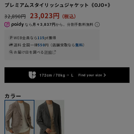
プレミアムスタイリッシュジャケット《OJO+》
23,023円
32,890円
なら
月々3,837円
から。分割手数料無料
WEB会員なら
115
pt獲得
送料 全国一律
550
円（店舗受取なら
無料
）
お届け日を調べる
詳細
172cm / 70kg
L
Find your size
カラー