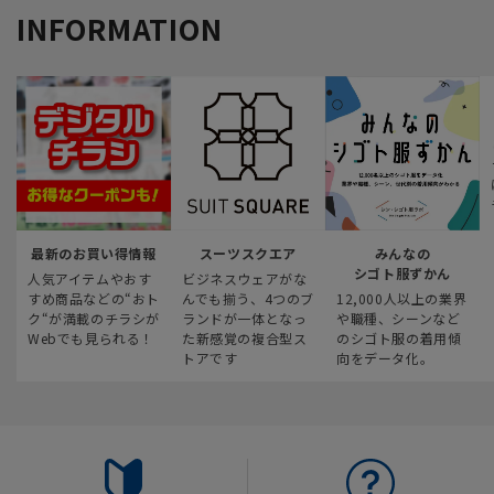
INFORMATION
最新のお買い得情報
スーツスクエア
みんなの
シゴト服ずかん
人気アイテムやおす
ビジネスウェアがな
すめ商品などの“おト
んでも揃う、4つのブ
12,000人以上の業界
ク“が満載のチラシが
ランドが一体となっ
や職種、シーンなど
Webでも見られる！
た新感覚の複合型ス
のシゴト服の着用傾
トアです
向をデータ化。