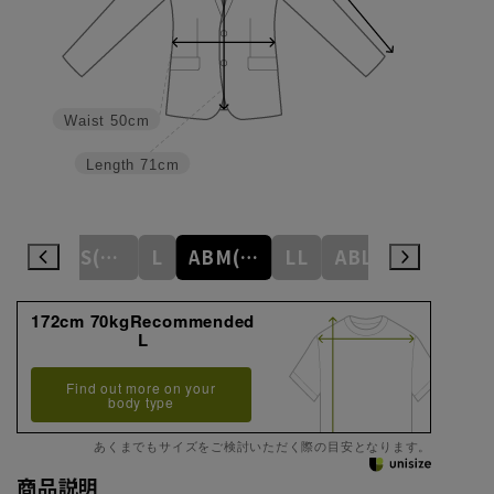
Waist
50cm
Length
71cm
M
ABS(WideS)
L
ABM(WideM)
LL
ABL(WideL)
ABLL(Wide
172cm 70kgRecommended
L
Find out more on your
body type
あくまでもサイズをご検討いただく際の目安となります。
商品説明