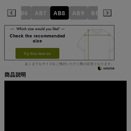
AB5
AB6
AB7
AB8
AB9
BE3
BE4
Check the recommended
size
Try this item on
あくまでもサイズをご検討いただく際の目安となります。
商品説明