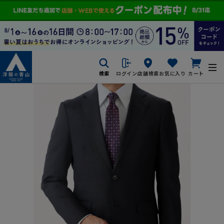
検索
ログイン
店舗検索
お気に入り
カート