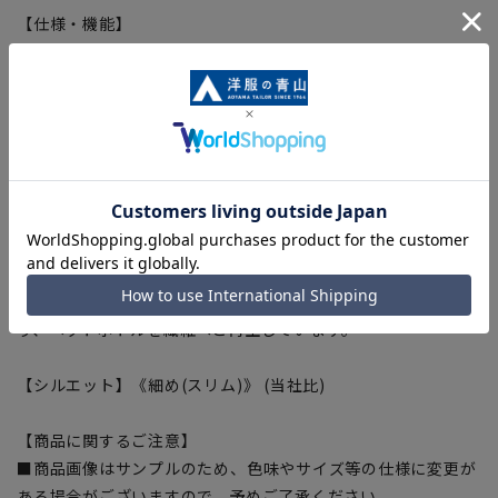
【仕様・機能】
■ウォッシャブル
家庭で洗濯機による洗濯が可能、洗濯ネットに入れて洗ってい
ただけます。さらにハンガーにかけてシャワーで汚れを洗い流
すシャワークリーンも可能です。
■折り目スッキリ
生地特性により綺麗なプリーツラインをキープ。
■Plastics Smart
この商品はリサイクル原料を使用し、プラスチック・スマート
に賛同しています。当製品は裏地の糸の一部にECOBLUE(R)を
使用しています。ECOBLUE(R)はマテリアルリサイクルによ
り、ペットボトルを繊維へと再生しています。
【シルエット】《細め(スリム)》 (当社比)
【商品に関するご注意】
■商品画像はサンプルのため、色味やサイズ等の仕様に変更が
ある場合がございますので、予めご了承ください。