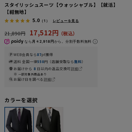
スタイリッシュスーツ【ウォッシャブル】【就活】
【紺無地】
5.0
（1）
レビューを見る
17,512円
21,890円
なら
月々2,918円
から。分割手数料無料
WEB会員なら
87
pt獲得
送料 全国一律
550
円（店舗受取なら
無料
）
お届けから
8
日以内の返品交換可
詳細
一部対象外商品あり
お届け日を調べる
詳細
カラーを選択