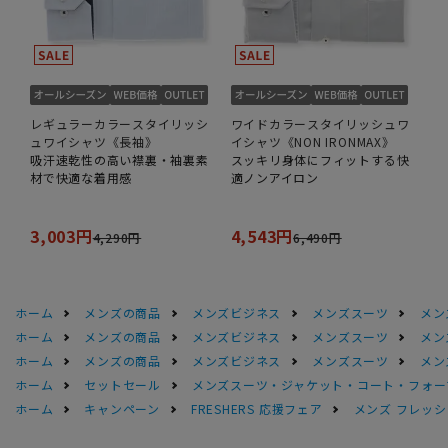
レギュラーカラースタイリッシ
ワイドカラースタイリッシュワ
ュワイシャツ《長袖》
イシャツ《NON IRONMAX》
吸汗速乾性の高い襟裏・袖裏素
スッキリ身体にフィットする快
材で快適な着用感
適ノンアイロン
3,003円
4,543円
4,290円
6,490円
ホーム
メンズの商品
メンズビジネス
メンズスーツ
メン
ホーム
メンズの商品
メンズビジネス
メンズスーツ
メン
ホーム
メンズの商品
メンズビジネス
メンズスーツ
メン
ホーム
セットセール
メンズスーツ・ジャケット・コート・フォーマル
ホーム
キャンペーン
FRESHERS 応援フェア
メンズ フレッシ