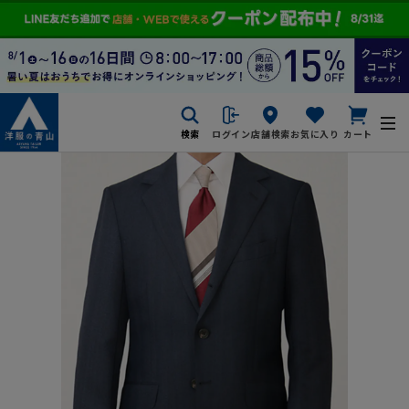
検索
ログイン
店舗検索
お気に入り
カート