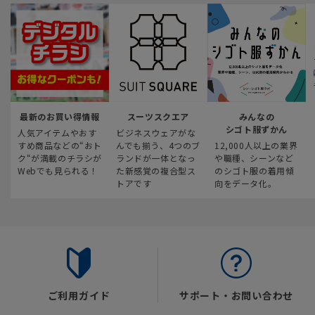
最新のお買い得情報
スーツスクエア
みんなの
シゴト服ずかん
人気アイテムやおす
ビジネスウェアがな
すめ商品などの“おト
んでも揃う、4つのブ
12,000人以上の業界
ク“が満載のチラシが
ランドが一体となっ
や職種、シーンなど
Webでも見られる！
た新感覚の複合型ス
のシゴト服の着用傾
トアです
向をデータ化。
ご利用ガイド
サポート・お問い合わせ