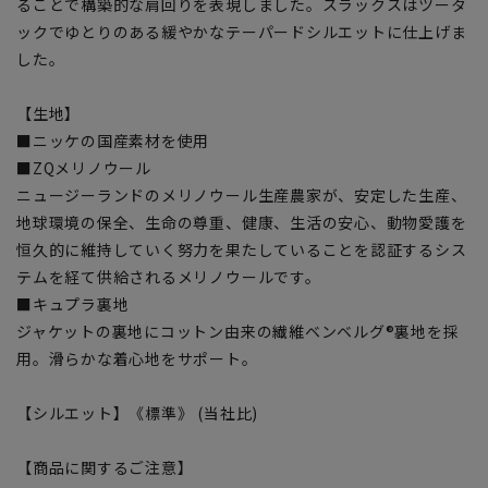
ることで構築的な肩回りを表現しました。スラックスはツータ
ックでゆとりのある緩やかなテーパードシルエットに仕上げま
した。
【生地】
■ニッケの国産素材を使用
■ZQメリノウール
ニュージーランドのメリノウール生産農家が、安定した生産、
地球環境の保全、生命の尊重、健康、生活の安心、動物愛護を
恒久的に維持していく努力を果たしていることを認証するシス
テムを経て供給されるメリノウールです。
■キュプラ裏地
ジャケットの裏地にコットン由来の繊維ベンベルグ®裏地を採
用。滑らかな着心地をサポート。
【シルエット】《標準》 (当社比)
【商品に関するご注意】