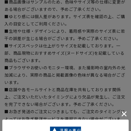
■商品画像はサンプルのため、色味やサイズ等の仕様に変更が
ある場合がございますので、予めご了承ください。
■ゆとり感には個人差があります。サイズ表を確認の上、ご購
入の目安としてご利用ください。
■生地や仕様・デザインにより、着用感や実際のサイズ表に若
干の誤差が生じる場合がございます。予めご了承ください。
■サイズスペックは仕上がりサイズを記載しております。一
部、商品現物におすすめサイズ(ヌードサイズ)を記載している
商品もございます。
■ブラウザやお使いのモニター環境、また撮影時の室内外の光
加減により、実際の商品と掲載画像の色味が異なる場合がござ
います。
■店舗や各モールサイトと商品在庫を共有しております関係
上、ご注文いただいたタイミングにより欠品が発生し、ご注文
を完了できない場合がございます。予めご了承ください。
■お急ぎ発送のご注文につきましても、ご注文のタイミングに
よってはお急ぎ発送サービスを選択できない場合がございま
す。