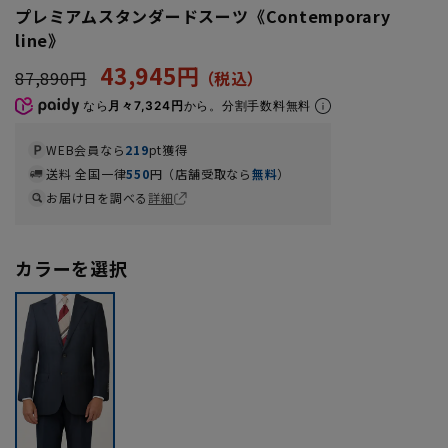
プレミアムスタンダードスーツ《Contemporary
line》
43,945円
87,890円
なら
月々7,324円
から。分割手数料無料
WEB会員なら
219
pt獲得
送料 全国一律
550
円（店舗受取なら
無料
）
お届け日を調べる
詳細
カラーを選択