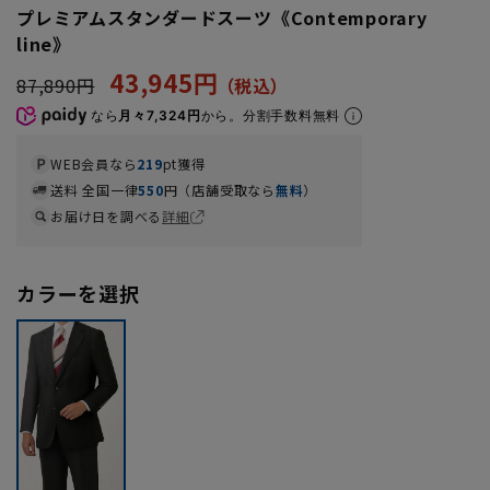
プレミアムスタンダードスーツ《Contemporary
line》
43,945円
87,890円
なら
月々7,324円
から。分割手数料無料
WEB会員なら
219
pt獲得
送料 全国一律
550
円（店舗受取なら
無料
）
お届け日を調べる
詳細
カラーを選択