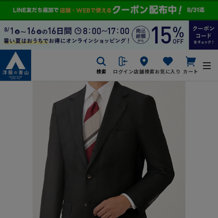
検索
ログイン
店舗検索
お気に入り
カート