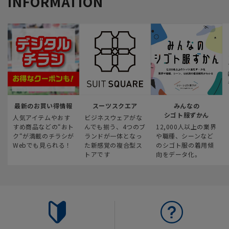
INFORMATION
最新のお買い得情報
スーツスクエア
みんなの
シゴト服ずかん
人気アイテムやおす
ビジネスウェアがな
すめ商品などの“おト
んでも揃う、4つのブ
12,000人以上の業界
ク“が満載のチラシが
ランドが一体となっ
や職種、シーンなど
Webでも見られる！
た新感覚の複合型ス
のシゴト服の着用傾
トアです
向をデータ化。