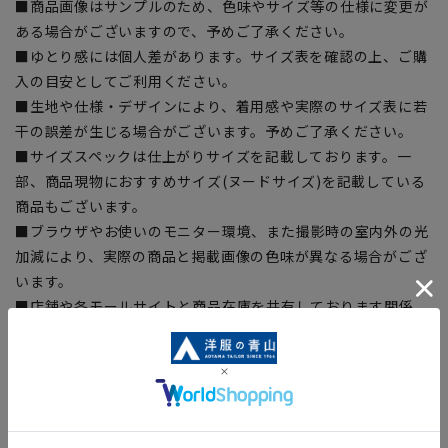
■商品画像はサンプルのため、色味やサイズ等の仕様に変更が
ある場合がございますので、予めご了承ください。
■ゆとり感には個人差があります。サイズ表を確認の上、ご購
入の目安としてご利用ください。
■生地や仕様・デザインにより、着用感や実際のサイズ表に若
干の誤差が生じる場合がございます。予めご了承ください。
■サイズスペックは仕上がりサイズを記載しております。一
部、商品現物におすすめサイズ(ヌードサイズ)を記載している
商品もございます。
■ブラウザやお使いのモニター環境、また撮影時の室内外の光
加減により、実際の商品と掲載画像の色味が異なる場合がござ
います。
■店舗や各モールサイトと商品在庫を共有しております関係
上、ご注文いただいたタイミングにより欠品が発生し、ご注文
を完了できない場合がございます。予めご了承ください。
■お急ぎ発送のご注文につきましても、ご注文のタイミングに
よってはお急ぎ発送サービスを選択できない場合がございま
す。