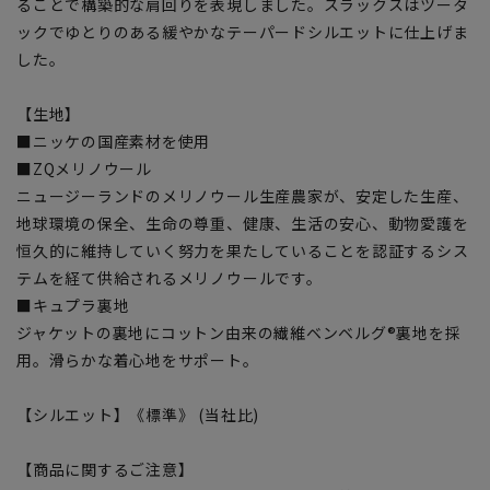
ることで構築的な肩回りを表現しました。スラックスはツータ
ックでゆとりのある緩やかなテーパードシルエットに仕上げま
した。
【生地】
■ニッケの国産素材を使用
■ZQメリノウール
ニュージーランドのメリノウール生産農家が、安定した生産、
地球環境の保全、生命の尊重、健康、生活の安心、動物愛護を
恒久的に維持していく努力を果たしていることを認証するシス
テムを経て供給されるメリノウールです。
■キュプラ裏地
ジャケットの裏地にコットン由来の繊維ベンベルグ®裏地を採
用。滑らかな着心地をサポート。
【シルエット】《標準》 (当社比)
【商品に関するご注意】