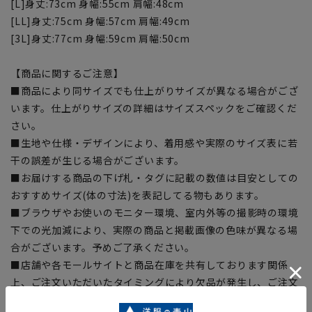
[L]身丈:73cm 身幅:55cm 肩幅:48cm
[LL]身丈:75cm 身幅:57cm 肩幅:49cm
[3L]身丈:77cm 身幅:59cm 肩幅:50cm
【商品に関するご注意】
■商品により同サイズでも仕上がりサイズが異なる場合がござ
います。仕上がりサイズの詳細はサイズスペックをご確認くだ
さい。
■生地や仕様・デザインにより、着用感や実際のサイズ表に若
干の誤差が生じる場合がございます。
■お届けする商品の下げ札・タグに記載の数値は目安としての
おすすめサイズ(体の寸法)を表記してる物もあります。
■ブラウザやお使いのモニター環境、室内外等の撮影時の環境
下での光加減により、実際の商品と掲載画像の色味が異なる場
合がございます。予めご了承ください。
■店舗や各モールサイトと商品在庫を共有しております関係
上、ご注文いただいたタイミングにより欠品が発生し、ご注文
を完了できない場合がございます。予めご了承ください。(お