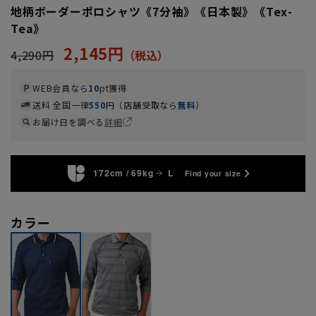
地柄ボーダーポロシャツ《7分袖》《日本製》《Tex-
Tea》
2,145円
4,290円
WEB会員なら
10
pt獲得
送料 全国一律
550
円（店舗受取なら
無料
）
お届け日を調べる
詳細
172cm / 69kg
L
Find your size
カラー