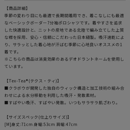
【商品詳細】
季節の変わり目にも最適で長期間着用でき、着こなしにも最適
なベーシックボーダー7分袖ポロシャツです。着やすさを追求
した快適設計と、ニットの産地である北陸で編み立てした上質
な襟を採用、安心・信頼にこだわった日本縫製。吸汗速乾によ
り、サラッとした着心地が汗ばむ季節に心地良いオススメの1
着です。
※こちらの商品は消臭効果のあるデオドラントネームを使用し
ています。
【Tex-Tea®(テクス・ティ)】
■クラボウが開発した独自のウィック構造と加工技術の組み合
わせによる水分移動を利用した吸汗・発散素材。
■すばやい吸汗、すばやい発散。いつもサラサラ肌ざわり。
【サイズスペック(仕上りサイズ)】
[M]身丈:71cm 身幅:53cm 肩幅:47cm