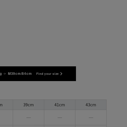
g
M39cm/84cm
Find your size
m
39cm
41cm
43cm
―
―
―