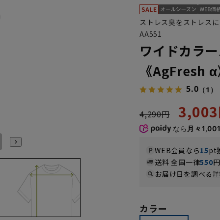
ストレス臭をストレスに
AA551
ワイドカラー
《AgFresh 
5.0
（1）
3,00
4,290円
なら
月々1,00
L41cm/86cm
LL43cm/82cm
LL43cm/86cm
WEB会員なら
15
pt
送料 全国一律
550
お届け日を調べる
詳
カラー