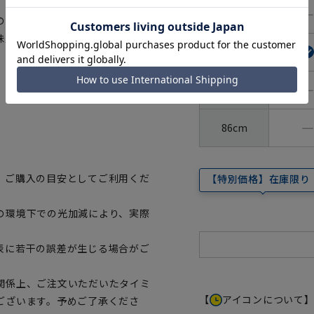
―
80cm
の増殖を抑え、防臭が可能。従来
味覚性発汗に加え、精神性発汗に
82cm
―
84cm
―
86cm
、ご購入の目安としてご利用くだ
【特別価格】在庫限り
の環境下での光加減により、実際
表に若干の誤差が生じる場合がご
関係上、ご注文いただいたタイミ
【
アイコンについて
ございます。予めご了承くださ