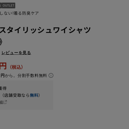
しない!着る防臭ケア
スタイリッシュワイシャツ
α》
レビューを見る
3円
1円
から。分割手数料無料
獲得
円（店舗受取なら
無料
）
細