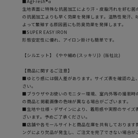
■AgFresh®α
生地表面に特殊な抗菌加工により汗・皮脂汚れを好む菌
の抗菌加工よりも早く効果を発揮します。温熱性発汗、
よって繁殖する原因菌にも防臭効果を発揮します。
■SUPER EASY IRON
形態安定性に優れ、アイロン掛けも簡単です。
【シルエット】《やや細め(スッキリ)》(当社比)
【商品に関するご注意】
■ゆとり感には個人差があります。サイズ表を確認の上
さい。
■ブラウザやお使いのモニター環境、室内外等の撮影時
の商品と掲載画像の色味が異なる場合がございます。
■生地や仕様・デザインにより、着用感や実際のサイズ
ざいます。予めご了承ください。
■店舗や各モールサイトと商品在庫を共有しております
ングにより欠品が発生し、ご注文を完了できない場合が