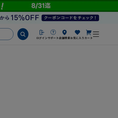
ログイン
サポート
店舗検索
お気に入り
カート