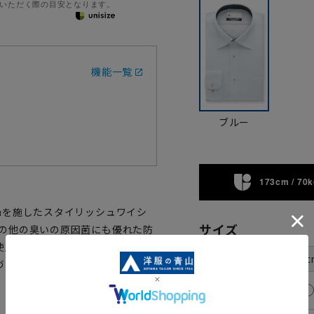
いただく際の目安となります。
機能一覧
ブルー
173cm / 70k
®αを施したスタイリッシュワイシ
サイズ
、その他の臭いの原因菌にも優れた防
使用し、デザインのアクセント
首周り
37c
裄丈
づらくアイロンがけも簡単です。
78cm