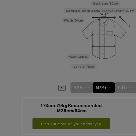
Neck size
39cm
Sleeve length
22cm
Shoulder width
45cm
Width
54cm
Waist
49cm
Length
78cm
S37cm/78cm
S37cm/82cm
M39cm/80cm
M39cm/84cm
L41cm/82cm
173cm 70kgRecommended
M39cm/84cm
Find out more on your body type