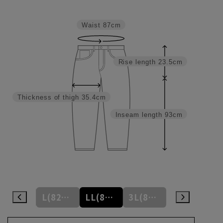
Waist
87cm
Rise length
23.5cm
Thickness of thigh
35.4cm
Inseam length
93cm
M(79cm)
L(82cm)
LL(85cm)
3L(88cm)
4L(91cm)