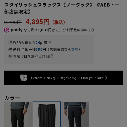
スタイリッシュスラックス《ノータック》《WEB・一
部店舗限定》
4,895円
9,790円
なら
月々1,631円
から。分割手数料無料
WEB会員なら
24
pt獲得
送料 全国一律
550
円（店舗受取なら
無料
）
お届け日を調べる
詳細
173cm / 70kg
M(79cm)
Find your size
カラー