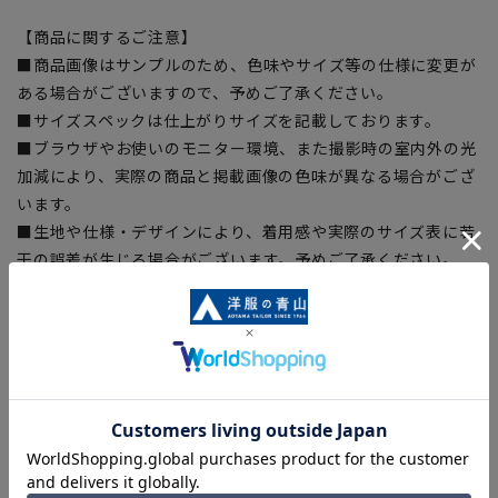
【商品に関するご注意】
■商品画像はサンプルのため、色味やサイズ等の仕様に変更が
ある場合がございますので、予めご了承ください。
■サイズスペックは仕上がりサイズを記載しております。
■ブラウザやお使いのモニター環境、また撮影時の室内外の光
加減により、実際の商品と掲載画像の色味が異なる場合がござ
います。
■生地や仕様・デザインにより、着用感や実際のサイズ表に若
干の誤差が生じる場合がございます。予めご了承ください。
■店舗や各モールサイトと商品在庫を共有しております関係
上、ご注文いただいたタイミングにより欠品が発生し、ご注文
を完了できない場合がございます。予めご了承ください。
■お急ぎ発送のご注文につきましても、ご注文のタイミングに
よってはお急ぎ発送サービスを選択できない場合がございま
す。