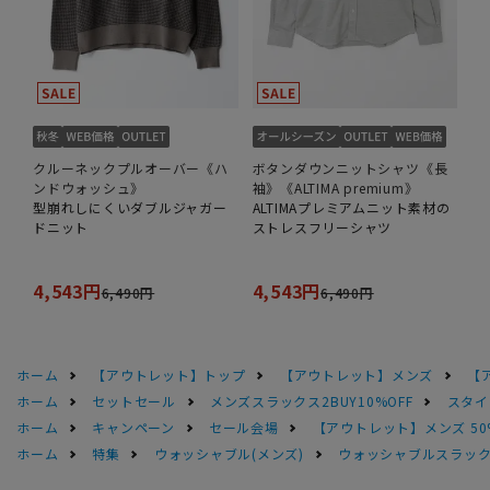
クルーネックプルオーバー《ハ
ボタンダウンニットシャツ《長
ンドウォッシュ》
袖》《ALTIMA premium》
型崩れしにくいダブルジャガー
ALTIMAプレミアムニット素材の
ドニット
ストレスフリーシャツ
4,543円
4,543円
6,490円
6,490円
ホーム
【アウトレット】トップ
【アウトレット】メンズ
【
ホーム
セットセール
メンズスラックス2BUY10%OFF
スタイ
ホーム
キャンペーン
セール会場
【アウトレット】メンズ 50
ホーム
特集
ウォッシャブル(メンズ)
ウォッシャブルスラック