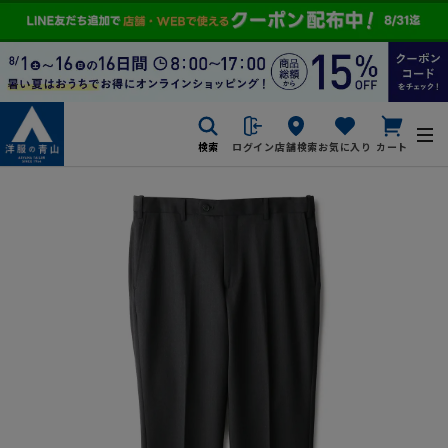
検索
ログイン
店舗検索
お気に入り
カート