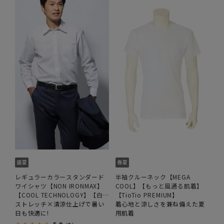
レギュラーカラースタンダード
半袖クルーネック【MEGA
ワイシャツ【NON IRONMAX】
COOL】【もっと風通る肌着】
【COOL TECHNOLOGY】【白
【TioTio PREMIUM】
無地】
ストレッチ×清涼仕上げで暑い
着心地と涼しさを兼ね備えた夏
日も快適に!
用肌着