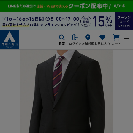
検索
ログイン
店舗検索
お気に入り
カート