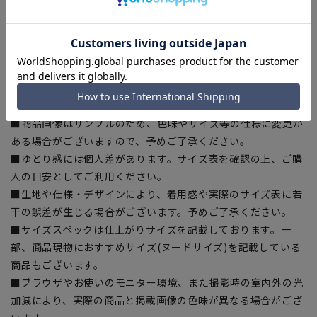
を繊維へと再生しています。当製品は裏地の糸の一部に
『ECOBLUE』を使用しています。
【シルエット】《ゆったり》 (当社比)
【商品に関するご注意】
■商品画像はサンプルのため、色味やサイズ等の仕様に変更が
ある場合がございますので、予めご了承ください。
■ゆとり感には個人差があります。サイズ表を確認の上、ご購
入の目安としてご利用ください。
■生地や仕様・デザインにより、着用感や実際のサイズ表に若
干の誤差が生じる場合がございます。予めご了承ください。
■サイズスペックは仕上がりサイズを記載しております。一
部、商品現物におすすめサイズ(ヌードサイズ)を記載している
商品もございます。
■ブラウザやお使いのモニター環境、また撮影時の室内外の光
加減により、実際の商品と掲載画像の色味が異なる場合がござ