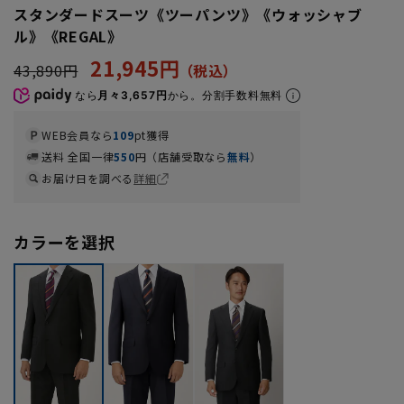
スタンダードスーツ《ツーパンツ》《ウォッシャブ
ル》《REGAL》
21,945円
43,890円
なら
月々3,657円
から。分割手数料無料
WEB会員なら
109
pt獲得
送料 全国一律
550
円（店舗受取なら
無料
）
お届け日を調べる
詳細
カラーを選択