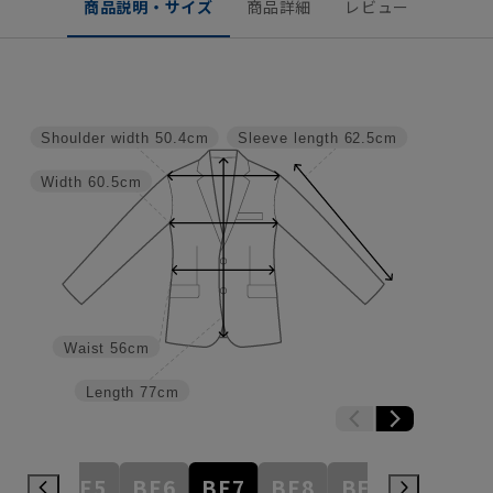
商品説明・サイズ
商品詳細
レビュー
Shoulder width
50.4cm
Sleeve length
62.5cm
Width
60.5cm
Waist
56cm
Length
77cm
BE4
BE5
BE6
BE7
BE8
BE9
BE10