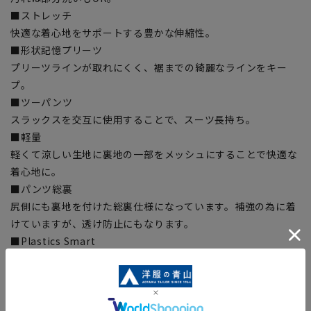
■ストレッチ
快適な着心地をサポートする豊かな伸縮性。
■形状記憶プリーツ
プリーツラインが取れにくく、裾までの綺麗なラインをキー
プ。
■ツーパンツ
スラックスを交互に使用することで、スーツ長持ち。
■軽量
軽くて涼しい生地に裏地の一部をメッシュにすることで快適な
着心地に。
■パンツ総裏
尻側にも裏地を付けた総裏仕様になっています。補強の為に着
けていますが、透け防止にもなります。
■Plastics Smart
この商品はリサイクル原料を使用し、プラスチック・スマート
に賛同しています。
■ECOBLUE(100%リサイクルポリエステル)
『ECOBLUE』はマテリアルリサイクルにより、ペットボトル