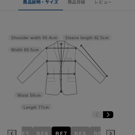
商品説明・サイズ
商品詳細
レビュー
Shoulder width
50.4cm
Sleeve length
62.5cm
Width
60.5cm
Waist
56cm
Length
77cm
BE4
BE5
BE6
BE7
BE8
BE9
BE10