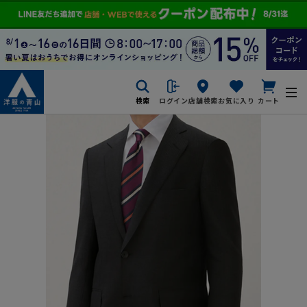
検索
ログイン
店舗検索
お気に入り
カート