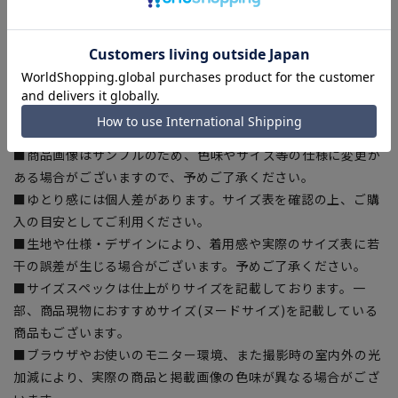
を繊維へと再生しています。当製品は裏地の糸の一部に
『ECOBLUE』を使用しています。
【シルエット】《ゆったり》 (当社比)
【商品に関するご注意】
■商品画像はサンプルのため、色味やサイズ等の仕様に変更が
ある場合がございますので、予めご了承ください。
■ゆとり感には個人差があります。サイズ表を確認の上、ご購
入の目安としてご利用ください。
■生地や仕様・デザインにより、着用感や実際のサイズ表に若
干の誤差が生じる場合がございます。予めご了承ください。
■サイズスペックは仕上がりサイズを記載しております。一
部、商品現物におすすめサイズ(ヌードサイズ)を記載している
商品もございます。
■ブラウザやお使いのモニター環境、また撮影時の室内外の光
加減により、実際の商品と掲載画像の色味が異なる場合がござ