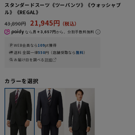
スタンダードスーツ《ツーパンツ》《ウォッシャブ
ル》《REGAL》
21,945円
43,890円
なら
月々3,657円
から。分割手数料無料
WEB会員なら
109
pt獲得
送料 全国一律
550
円（店舗受取なら
無料
）
お届け日を調べる
詳細
カラーを選択