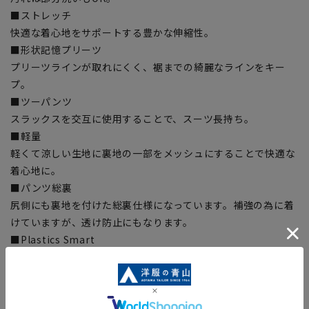
■ストレッチ
快適な着心地をサポートする豊かな伸縮性。
■形状記憶プリーツ
プリーツラインが取れにくく、裾までの綺麗なラインをキー
プ。
■ツーパンツ
スラックスを交互に使用することで、スーツ長持ち。
■軽量
軽くて涼しい生地に裏地の一部をメッシュにすることで快適な
着心地に。
■パンツ総裏
尻側にも裏地を付けた総裏仕様になっています。補強の為に着
けていますが、透け防止にもなります。
■Plastics Smart
この商品はリサイクル原料を使用し、プラスチック・スマート
に賛同しています。
■ECOBLUE(100%リサイクルポリエステル)
『ECOBLUE』はマテリアルリサイクルにより、ペットボトル