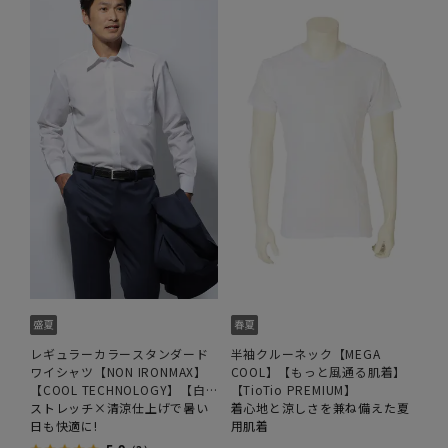
レギュラーカラースタンダード
半袖クルーネック【MEGA
ワイシャツ【NON IRONMAX】
COOL】【もっと風通る肌着】
【COOL TECHNOLOGY】【白
【TioTio PREMIUM】
無地】
ストレッチ×清涼仕上げで暑い
着心地と涼しさを兼ね備えた夏
日も快適に!
用肌着