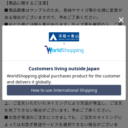
【商品に関するご注意】
■商品画像はサンプルのため、色味やサイズ等の仕様に変更が
ある場合がございますので、予めご了承ください。
■ゆとり感には個人差があります。サイズ表を確認の上、ご購
入の目安としてご利用ください。
■生地や仕様・デザインにより、着用感や実際のサイズ表に若
干の誤差が生じる場合がございます。予めご了承ください。
■サイズスペックは仕上がりサイズを記載しております。一
部、商品現物におすすめサイズ(ヌードサイズ)を記載している
商品もございます。
■ブラウザやお使いのモニター環境、また撮影時の室内外の光
加減により、実際の商品と掲載画像の色味が異なる場合がござ
います。
■店舗や各モールサイトと商品在庫を共有しております関係
上、ご注文いただいたタイミングにより欠品が発生し、ご注文
を完了できない場合がございます。予めご了承ください。
■お急ぎ発送のご注文につきましても、ご注文のタイミングに
よってはお急ぎ発送サービスを選択できない場合がございま