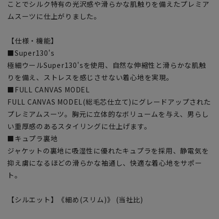
ことでシルク特有の光沢感や滑らかな肌触りを備えたプレミア
ムスーツに仕上がりました。
【仕様・機能】
■Super130's
極細ウールSuper130'sを使用、自然な伸縮性と滑らかな肌触
りを備え、ストレスを感じさせない着心地を実現。
■FULL CANVAS MODEL
FULL CANVAS MODEL(総毛芯仕立て)にグレードアップされた
プレミアムスーツ。胸元に立体的なボリュームを与え、男らし
い重厚感のあるスタイリングに仕上げます。
■キュプラ裏地
ジャケットの裏地に吸湿性に優れたキュプラを採用、静電気を
抑え虜になるほどの滑らかな袖通し、快適な着心地をサポー
ト。
【シルエット】《細め(スリム)》 (当社比)