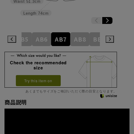
Waist
51.3cm
Length
74cm
AB4
AB5
AB6
AB7
AB8
BE3
BE4
Check the recommended
size
Try this item on
あくまでもサイズをご検討いただく際の目安となります。
商品説明