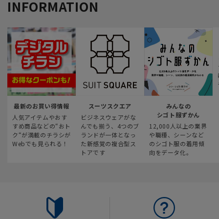
INFORMATION
最新のお買い得情報
スーツスクエア
みんなの
シゴト服ずかん
人気アイテムやおす
ビジネスウェアがな
すめ商品などの“おト
んでも揃う、4つのブ
12,000人以上の業界
ク“が満載のチラシが
ランドが一体となっ
や職種、シーンなど
Webでも見られる！
た新感覚の複合型ス
のシゴト服の着用傾
トアです
向をデータ化。