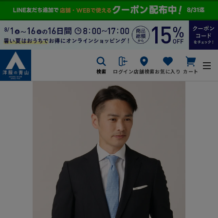
検索
ログイン
店舗検索
お気に入り
カート