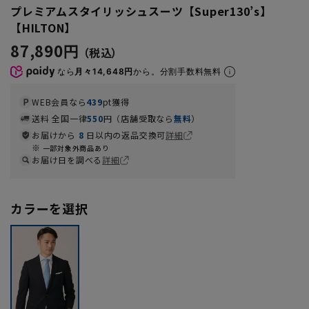
プレミアムスタイリッシュスーツ【Super130’s】
【HILTON】
87,890円
なら
月々14,648円
から。分割手数料無料
WEB会員なら
439
pt獲得
送料 全国一律
550
円（店舗受取なら
無料
）
お届けから
8
日以内の返品交換可
詳細
一部対象外商品あり
お届け日を調べる
詳細
カラーを選択