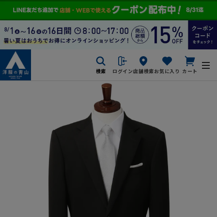
検索
ログイン
店舗検索
お気に入り
カート