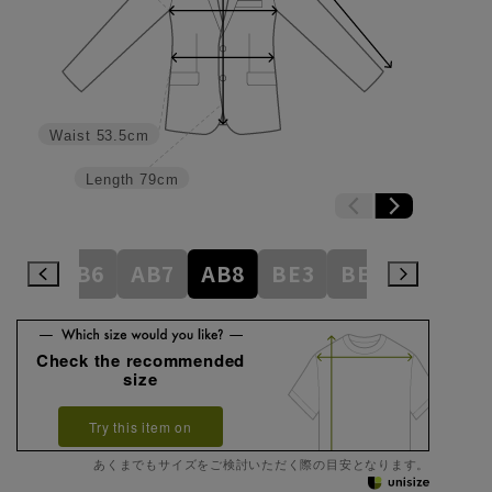
Waist
53.5cm
Length
79cm
AB5
AB6
AB7
AB8
BE3
BE4
BE5
Check the recommended
size
Try this item on
あくまでもサイズをご検討いただく際の目安となります。