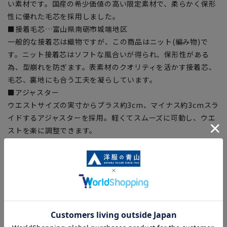
い素材です。国産の希少価値の高い限定素材で、柔らかく保形
性に優れた毛芯を採用しました。
■接着毛芯…富山県南砺市城端地区
一般的な接着芯は織物ですが、この商品はニット(編み物)で
す。ニット接着芯はソフトな風合いが得られ、保形性がある
為、型崩れを防ぎます。表素材のクオリティを活かす接着芯、
毛芯、裏地にも合う工夫を凝らしています。
■アジャスター
ウエストサイズの実寸からプラス約3cm、マイナス約3cmスラ
イドするアジャスターを採用。軽くてスムーズに可動し、ウエ
ストを楽に調整できます。
【取り扱いについて】
この製品は最高級生地を使用しております。非常にデリケート
な極細番手の生地の為、着用頻度が高いとダメージが大きく生
地を傷めます。ご理解の上、着用いただき本製品の質感をご堪
能ください。