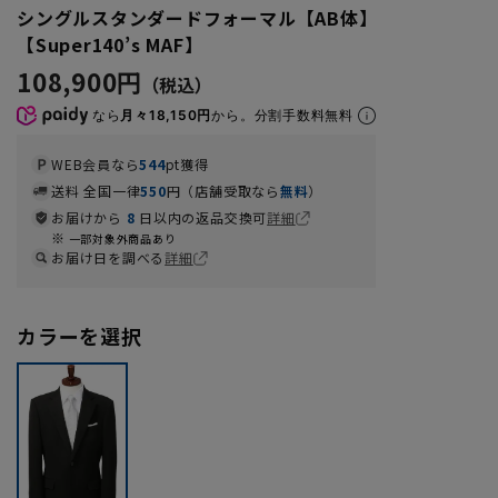
シングルスタンダードフォーマル【AB体】
【Super140’s MAF】
108,900円
なら
月々18,150円
から。分割手数料無料
WEB会員なら
544
pt獲得
送料 全国一律
550
円（店舗受取なら
無料
）
お届けから
8
日以内の返品交換可
詳細
一部対象外商品あり
お届け日を調べる
詳細
カラーを選択