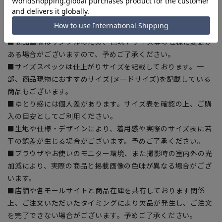
【シルエット】《標準》 (当社比)
【商品に関するご注意】
■商品画像はサンプルのため、色味やサイズ等の仕様に変更が
ある場合がございますので、予めご了承ください。
■サイズスペックは仕上がりサイズを記載しております。一
部、商品現物におすすめサイズ(ヌードサイズ)を記載している
商品もございます。
■ゆとり感には個人差があります。サイズ表を確認の上、ご購
入の目安としてご利用ください。
■生地や仕様・デザインにより、着用感や実際のサイズ表に若
干の誤差が生じる場合がございます。予めご了承ください。
■ブラウザやお使いのモニター環境、また撮影時の室内外の光
加減により、実際の商品と掲載画像の色味が異なる場合がござ
います。
■店舗や各モールサイトと商品在庫を共有しております関係
上、ご注文いただいたタイミングにより欠品が発生し、ご注文
を完了できない場合がございます。予めご了承ください。