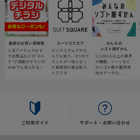
最新のお買い得情報
スーツスクエア
みんなの
シゴト服ずかん
人気アイテムやおす
ビジネスウェアがな
すめ商品などの“おト
んでも揃う、4つのブ
12,000人以上の業界
ク“が満載のチラシが
ランドが一体となっ
や職種、シーンなど
Webでも見られる！
た新感覚の複合型ス
のシゴト服の着用傾
トアです
向をデータ化。
ご利用ガイド
サポート・お問い合わせ