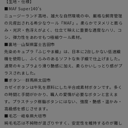
【生地・仕様】
■MAF Super140’s
ニュージーランド高地、雄大な自然環境の中、厳格な飼育管理
の元産出される希少なウール『MAF』。柔らかでヌメリと膨ら
み・光沢・色冴えがよく、仕立て映えに重要な適度なハリ、コ
シ、弾力性をあわせもつ極細ウール素材。
■裏地…山梨県富士吉田市
先染めキュプラ『ふじやま織』は、日本に2台しかない低速織
機を使用し、ふくらみのあるソフトな朱子織で仕上げました。
通常のキュプラより滑り艶感に加え、柔らかいしっとり感がプ
ラスされました。
■ボタン…群馬県太田市
カゼイボタンは牛乳を原料にした半合成素材ボタンです。多く
の時間と手間がかかり、職人の愛情が必要なボタンと言えま
す。プラスチック樹脂ボタンにはない、強度・艶感・温かみ・
高級感を感じさせます。
■毛芯…岐阜県大垣市
純毛毛芯は不純物が混ざりやすく、安定性を維持するのが難し