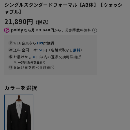
シングルスタンダードフォーマル【AB体】【ウォッシ
ャブル】
21,890円
なら
月々3,648円
から。分割手数料無料
WEB会員なら
109
pt獲得
送料 全国一律
550
円（店舗受取なら
無料
）
お届けから
8
日以内の返品交換可
詳細
一部対象外商品あり
お届け日を調べる
詳細
カラーを選択