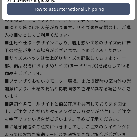
【商品に関するご注意】
■商品画像はサンプルのため、色味やサイズ等の仕様に変更が
ある場合がございますので、予めご了承ください。
■ゆとり感には個人差があります。サイズ表を確認の上、ご購
入の目安としてご利用ください。
■生地や仕様・デザインにより、着用感や実際のサイズ表に若
干の誤差が生じる場合がございます。予めご了承ください。
■サイズスペックは仕上がりサイズを記載しております。一
部、商品現物におすすめサイズ(ヌードサイズ)を記載している
商品もございます。
■ブラウザやお使いのモニター環境、また撮影時の室内外の光
加減により、実際の商品と掲載画像の色味が異なる場合がござ
います。
■店舗や各モールサイトと商品在庫を共有しております関係
上、ご注文いただいたタイミングにより欠品が発生し、ご注文
を完了できない場合がございます。予めご了承ください。
■お急ぎ発送のご注文につきましても、ご注文のタイミングに
よってはお急ぎ発送サービスを選択できない場合がございま