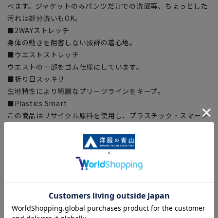
べます。ジャケットのみパンツだけでの洗濯等、ちょっとした
汚れは部分洗いもOK。
■2WAYストレッチ
身体の動きを阻害しない抜群の着心地。
■ウエストストレッチ
ウエストの一部をゴム仕様にしています。
■折り目スッキリ
生地特性により綺麗なプリーツラインをキープ。
■Plastics Smart
この商品はリサイクル原料を使用し、プラスチック・スマート
に賛同しています。
■ECOBLUE®(100%リサイクルポリエステル)
『ECOBLUE®』はマテリアルリサイクルにより、ペットボトル
を繊維へと再生しています。当製品は裏地の糸の一部に
『ECOBLUE®』を使用しています。
【シルエット】《標準》 (当社比)