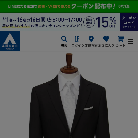
検索
ログイン
店舗検索
お気に入り
カート