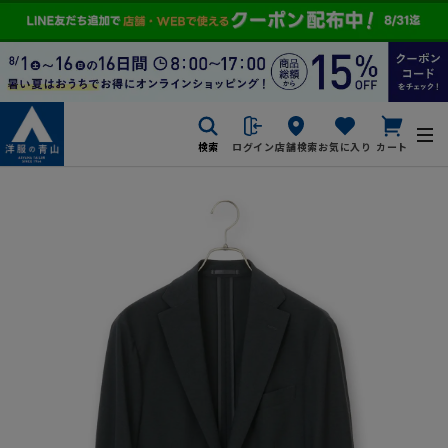
検索
ログイン
店舗検索
お気に入り
カート