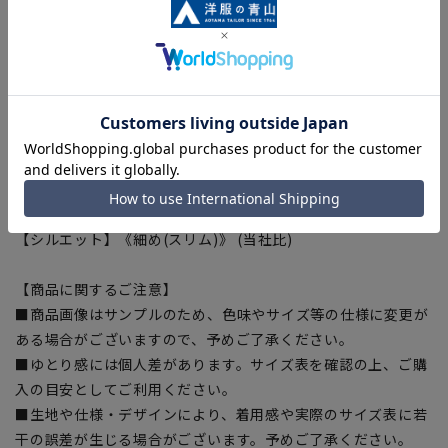
■Breeze Cool
高い通気性と吸水・速乾性を兼ね備えた清涼快適ファブリック
です。本製品には使用済みPETボトルを原料とした東レのリサ
イクル繊維『&+®(アンドプラス)』を使用しています。
■Plastics Smart
この商品はリサイクル原料を使用し、プラスチック・スマート
に賛同しています。本製品は表素材には、再生ポリエステル
35%を使用した生地を使用しています。
【シルエット】《細め(スリム)》 (当社比)
【商品に関するご注意】
■商品画像はサンプルのため、色味やサイズ等の仕様に変更が
ある場合がございますので、予めご了承ください。
■ゆとり感には個人差があります。サイズ表を確認の上、ご購
入の目安としてご利用ください。
■生地や仕様・デザインにより、着用感や実際のサイズ表に若
干の誤差が生じる場合がございます。予めご了承ください。