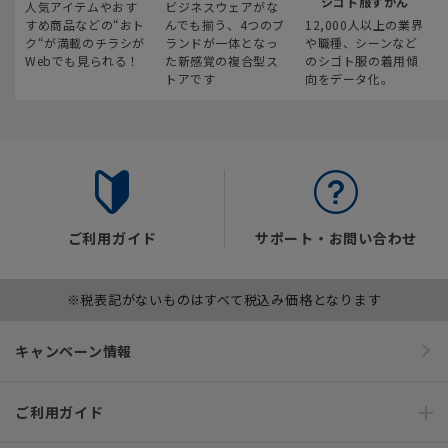
シゴト服ずかん
人気アイテムやおす
ビジネスウェアがな
すめ商品などの“おト
んでも揃う、4つのブ
12,000人以上の業界
ク“が満載のチラシが
ランドが一体となっ
や職種、シーンなど
Webでも見られる！
た新感覚の複合型ス
のシゴト服の着用傾
トアです
向をデータ化。
ご利用ガイド
サポート・お問い合わせ
※税表記がないものはすべて税込み価格となります
キャンペーン情報
ご利用ガイド