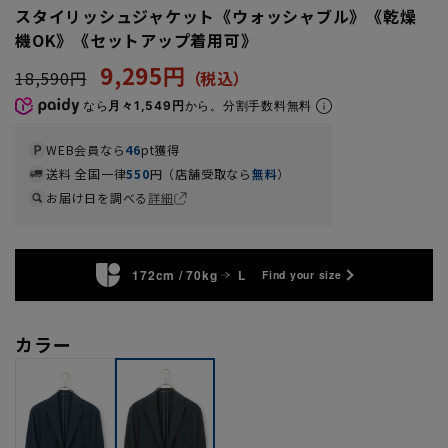
スタイリッシュジャケット《ウォッシャブル》《乾燥
機OK》《セットアップ着用可》
9,295円
18,590円
なら
月々1,549円
から。分割手数料無料
WEB会員なら
46
pt獲得
送料 全国一律
550
円（店舗受取なら
無料
）
お届け日を調べる
詳細
172cm / 70kg
L
Find your size
カラー