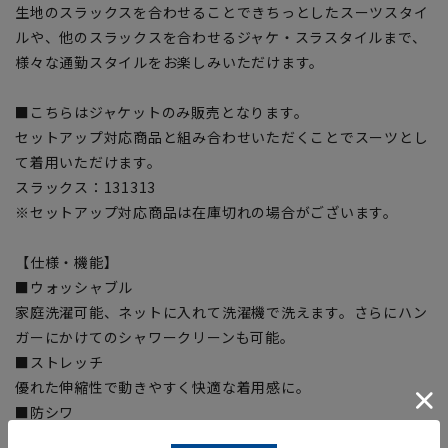
生地のスラックスを合わせることできちっとしたスーツスタイ
ルや、他のスラックスを合わせるジャケ・スラスタイルまで、
様々な通勤スタイルをお楽しみいただけます。
■こちらはジャケットのみ販売となります。
セットアップ対応商品と組み合わせいただくことでスーツとし
て着用いただけます。
スラックス：131313
※セットアップ対応商品は在庫切れの場合がございます。
【仕様・機能】
■ウォッシャブル
家庭洗濯可能、ネットに入れて洗濯機で洗えます。さらにハン
ガーにかけてのシャワークリーンも可能。
■ストレッチ
優れた伸縮性で動きやすく快適な着用感に。
■防シワ
ポリエステルの素材特性でシワになりにくい。