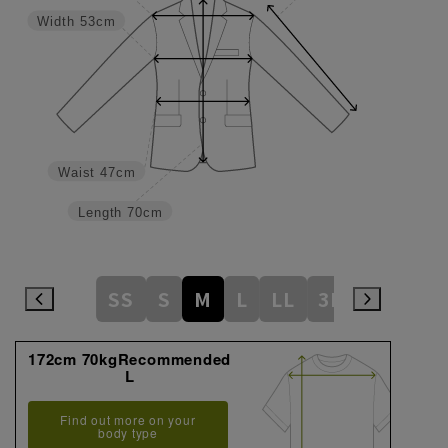
Width
53cm
Waist
47cm
Length
70cm
SS
S
M
L
LL
3L
172cm 70kgRecommended
L
Find out more on your
body type