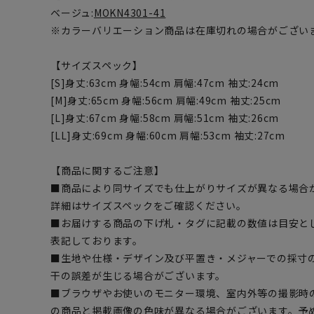
ベージュ:
MOKN4301-41
※カラーバリエーション商品は在庫切れの場合がござい
【サイズスペック】
[S]身丈:63cm 身幅:54cm 肩幅:47cm 袖丈:24cm
[M]身丈:65cm 身幅:56cm 肩幅:49cm 袖丈:25cm
[L]身丈:67cm 身幅:58cm 肩幅:51cm 袖丈:26cm
[LL]身丈:69cm 身幅:60cm 肩幅:53cm 袖丈:27cm
【商品に関するご注意】
■商品により同サイズでも仕上がりサイズが異なる場合
詳細はサイズスペックをご確認ください。
■お届けする商品の下げ札・タグに記載の数値は目安とし
表記しております。
■生地や仕様・デザイン及び平置き・メジャーでの採寸
干の誤差が生じる場合がございます。
■ブラウザやお使いのモニター環境、室内外等の撮影時
の商品と掲載画像の色味が異なる場合がございます。予