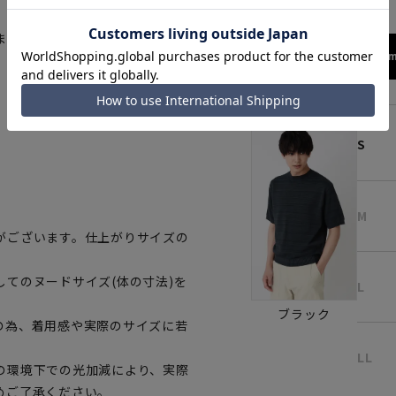
ます。
172cm
S
M
がございます。仕上がりサイズの
てのヌードサイズ(体の寸法)を
L
ブラック
の為、着用感や実際のサイズに若
LL
の環境下での光加減により、実際
めご了承ください。