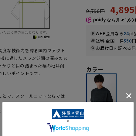
4,89
9,790円
なら
月々1,63
いただく際の目安となります。
WEB会員なら
24
pt
送料 全国一律
550
お届け日を調べる
詳
高度な技術力を誇る国内ファクト
み機に通したメランジ調の深みのあ
っかりと目の詰まった編み地は耐
カラー
れしいポイントです。
ことで、スクールニットならでは
ァクトリーです。職人による丁寧
できないタフで上質なクオリティ
ブラック