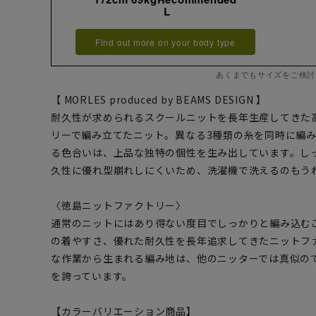
L
Find out more on your body type
あくまでもサイズをご検討
【 MORLES produced by BEAMS DESIGN 】
耐久性が求められるスクールニットを長年生産してきた
リーで編み立てたニット。異なる3種類の糸を同時に編
る色合いは、上品な独特の個性を生み出しています。し
久性に優れ型崩れしにくいため、洗濯機で洗えるのもう
〈徳島ニットファクトリー〉
通常のニットにはあり得ない度目でしっかりと編み込む
の着やすさ、優れた耐久性を長年追求してきたニットフ
な作業から生まれる編み地は、他のニッターでは真似の
を誇っています。
【カラーバリエーション商品】