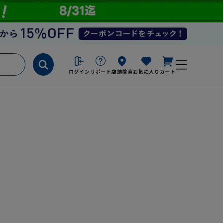
ログイン
サポート
店舗検索
お気に入り
カート