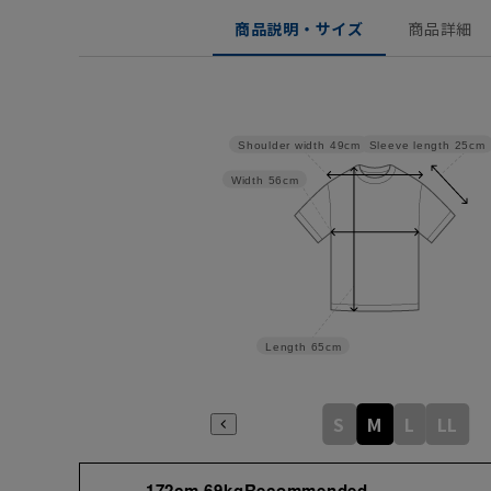
商品説明・サイズ
商品詳細
Sleeve length
25cm
Shoulder width
49cm
Width
56cm
Length
65cm
S
M
L
LL
172cm 69kgRecommended