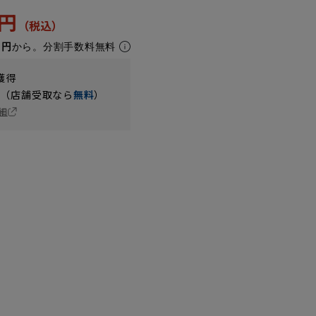
5円
1円
から。分割手数料無料
獲得
円（店舗受取なら
無料
）
細