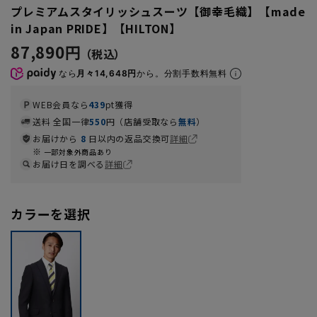
プレミアムスタイリッシュスーツ【御幸毛織】【made
in Japan PRIDE】【HILTON】
87,890円
なら
月々14,648円
から。分割手数料無料
WEB会員なら
439
pt獲得
送料 全国一律
550
円（店舗受取なら
無料
）
お届けから
8
日以内の返品交換可
詳細
一部対象外商品あり
お届け日を調べる
詳細
カラーを選択