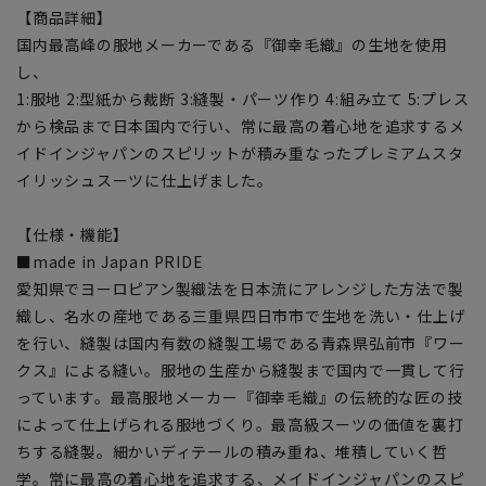
【商品詳細】
国内最高峰の服地メーカーである『御幸毛織』の生地を使用
し、
1:服地 2:型紙から裁断 3:縫製・パーツ作り 4:組み立て 5:プレス
から検品まで日本国内で行い、常に最高の着心地を追求するメ
イドインジャパンのスピリットが積み重なったプレミアムスタ
イリッシュスーツに仕上げました。
【仕様・機能】
■made in Japan PRIDE
愛知県でヨーロピアン製織法を日本流にアレンジした方法で製
織し、名水の産地である三重県四日市市で生地を洗い・仕上げ
を行い、縫製は国内有数の縫製工場である青森県弘前市『ワー
クス』による縫い。服地の生産から縫製まで国内で一貫して行
っています。最高服地メーカー『御幸毛織』の伝統的な匠の技
によって仕上げられる服地づくり。最高級スーツの価値を裏打
ちする縫製。細かいディテールの積み重ね、堆積していく哲
学。常に最高の着心地を追求する、メイドインジャパンのスピ