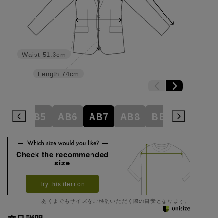
Waist
51.3cm
Length
74cm
AB4
AB5
AB6
AB7
AB8
BE3
BE4
Check the recommended
size
Try this item on
あくまでもサイズをご検討いただく際の目安となります。