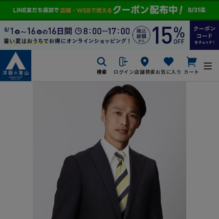
検索
ログイン
店舗検索
お気に入り
カート