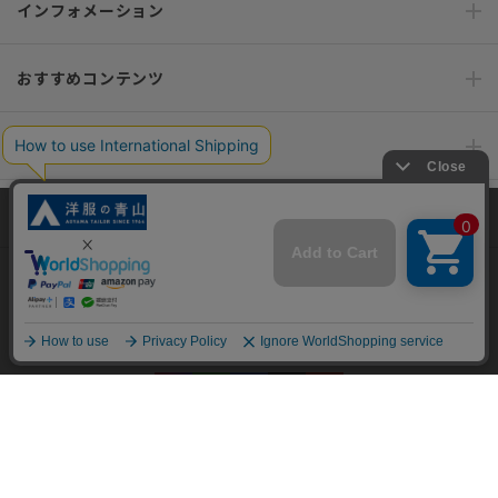
インフォメーション
おすすめコンテンツ
ポリシー・企業情報
オーダースーツなら SHITATE
当サイトでは、快適な閲覧体験とコンテンツ改善のためにCookieを使用
しています。閲覧を続けることで、Cookieの使用に同意したものとみな
します。詳細については
プライバシーポリシー
をご確認ください。
OFFICIAL SNS
同意して閉じる