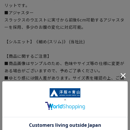
リットです。
■アジャスター
スラックスのウエストに実寸から前後6cm可動するアジャスタ
ーを採用、多少のお腹の変化に対応可能。
【シルエット】《細め(スリム)》 (当社比)
【商品に関するご注意】
■商品画像はサンプルのため、色味やサイズ等の仕様に変更が
ある場合がございますので、予めご了承ください。
■ゆとり感には個人差があります。サイズ表を確認の上、ご購
入の目安としてご利用ください。
■生地や仕様・デザインにより、着用感や実際のサイズ表に若
干の誤差が生じる場合がございます。予めご了承ください。
■サイズスペックは仕上がりサイズを記載しております。一
部、商品現物におすすめサイズ(ヌードサイズ)を記載している
商品もございます。
■ブラウザやお使いのモニター環境、また撮影時の室内外の光