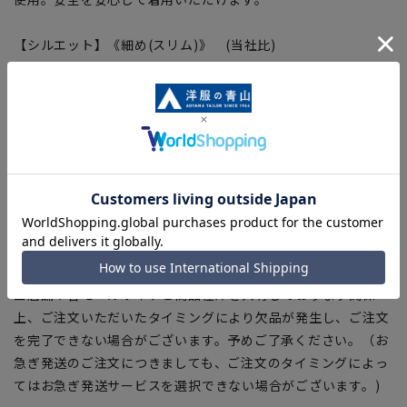
【シルエット】《細め(スリム)》 (当社比)
【商品に関するご注意】
■ゆとり感には個人差があります。サイズ表を確認の上、ご購
入の目安としてご利用ください。
■ブラウザやお使いのモニター環境、室内外等の撮影時の環境
下での光加減により、実際の商品と掲載画像の色味が異なる場
合がございます。
■平置き・メジャーでの採寸の為、素材や仕様等により実際の
商品とサイズ表に若干の誤差が生じる場合がございます。予め
ご了承ください。
■店舗や各モールサイトと商品在庫を共有しております関係
上、ご注文いただいたタイミングにより欠品が発生し、ご注文
を完了できない場合がございます。予めご了承ください。（お
急ぎ発送のご注文につきましても、ご注文のタイミングによっ
てはお急ぎ発送サービスを選択できない場合がございます。)