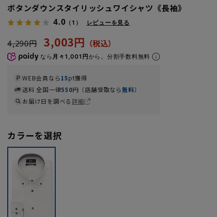
ボタンダウンスタイリッシュワイシャツ《長袖》
4.0
（1）
レビューを見る
3,003円
4,290円
なら
月々1,001円
から。分割手数料無料
WEB会員なら
15
pt獲得
送料 全国一律
550
円（店舗受取なら
無料
）
お届け日を調べる
詳細
カラーを選択