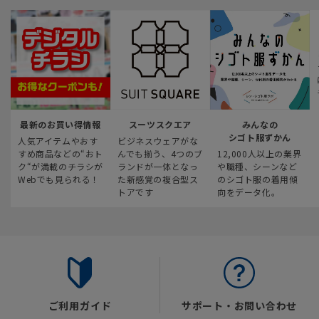
最新のお買い得情報
スーツスクエア
みんなの
シゴト服ずかん
人気アイテムやおす
ビジネスウェアがな
すめ商品などの“おト
んでも揃う、4つのブ
12,000人以上の業界
ク“が満載のチラシが
ランドが一体となっ
や職種、シーンなど
Webでも見られる！
た新感覚の複合型ス
のシゴト服の着用傾
トアです
向をデータ化。
ご利用ガイド
サポート・お問い合わせ