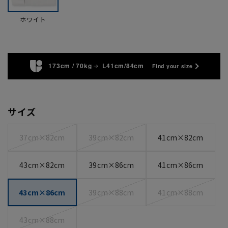
ホワイト
173cm / 70kg
L41cm/84cm
Find your size
サイズ
37cm×82cm
39cm×82cm
41cm×82cm
43cm×82cm
39cm×86cm
41cm×86cm
43cm×86cm
39cm×88cm
41cm×88cm
43cm×88cm