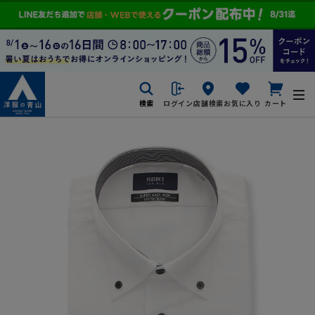
検索
ログイン
店舗検索
お気に入り
カート