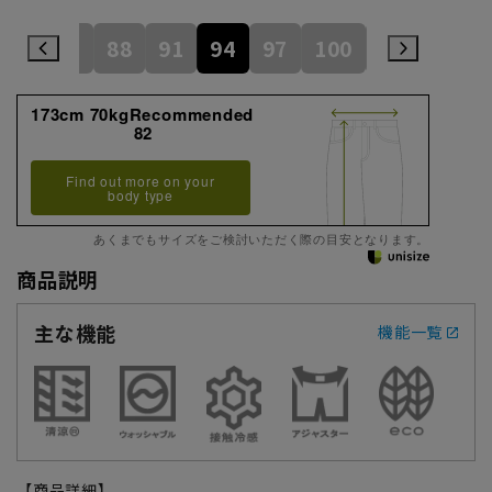
82
85
88
91
94
97
100
105
110
173cm 70kgRecommended
82
Find out more on your
body type
あくまでもサイズをご検討いただく際の目安となります。
商品説明
主な機能
機能一覧
【商品詳細】