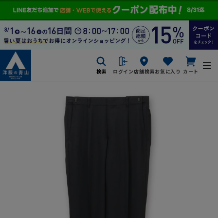
検索
ログイン
店舗検索
お気に入り
カート