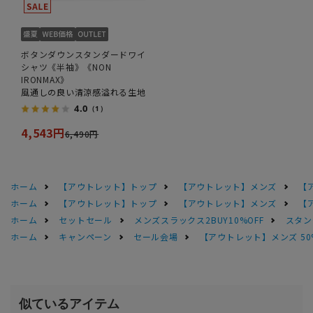
ボタンダウンスタンダードワイ
シャツ《半袖》《NON
IRONMAX》
風通しの良い清涼感溢れる生地
4.0
（1）
4,543円
6,490円
ホーム
【アウトレット】トップ
【アウトレット】メンズ
【
ホーム
【アウトレット】トップ
【アウトレット】メンズ
【
ホーム
セットセール
メンズスラックス2BUY10%OFF
スタン
ホーム
キャンペーン
セール会場
【アウトレット】メンズ 50