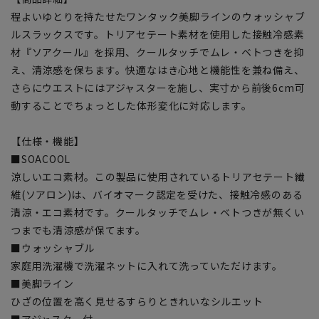
程よいゆとりを持たせたワンタック美脚ラインのウォッシャブ
ルスラックスです。トリアセテート素材を使用した接触冷感素
材『ソアクール』を採用、クールタッチでムレ・ベトつきを抑
え、清涼感を保ちます。快適なはき心地と機能性を兼ね備え、
さらにウエストにはアジャスターを施し、実寸から前後6cm可
動することでちょっとした体形変化に対応します。
【仕様・機能】
■SOACOOL
涼しいエコ素材。この製品に使用されているトリアセテート繊
維(ソアロン)は、バイオマーク認定を受けた、接触冷感のある
清涼・エコ素材です。クールタッチでムレ・ベトつきが無くい
つまでも清涼感が保てます。
■ウォッシャブル
家庭用洗濯機で洗濯ネットに入れて洗っていただけます。
■美脚ライン
ひざの位置を高く見せるすらりときれいなシルエット
■アジャスター付