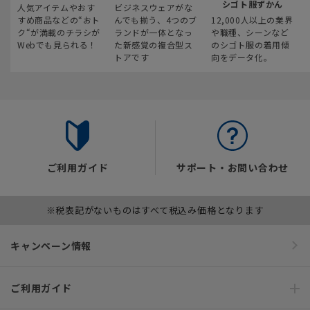
シゴト服ずかん
人気アイテムやおす
ビジネスウェアがな
すめ商品などの“おト
んでも揃う、4つのブ
12,000人以上の業界
ク“が満載のチラシが
ランドが一体となっ
や職種、シーンなど
Webでも見られる！
た新感覚の複合型ス
のシゴト服の着用傾
トアです
向をデータ化。
ご利用ガイド
サポート・お問い合わせ
※税表記がないものはすべて税込み価格となります
キャンペーン情報
ご利用ガイド