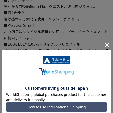
実寸から前後約6cm可動、ウエストが楽に広がります。
■清涼®仕立て
清涼感のある素材を使用・メッシュポケット。
■Plastics Smart
この商品はリサイクル原料を使用し、プラスチック・スマート
に賛同しています。
■ECOBLUE®(100%リサイクルポリエステル)
『ECOBLUE®』はマテリアルリサイクルにより、ペットボトル
を繊維へと再生しています。当製品は裏地の糸の一部に
『ECOBLUE®』を使用しています。
【シルエット】《標準》 (当社比)
■こちらの商品はご購入時またはご購入後の裾上げが必要な商
品となります。裾上げテープは当サイトでご購入いただけま
す。
裾上げテープ:
SUSOTAPE010