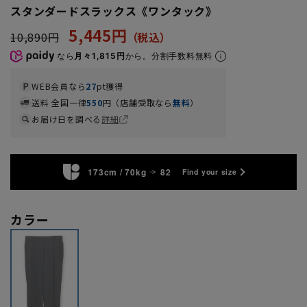
スタンダードスラックス《ワンタック》
5,445円
10,890円
なら
月々1,815円
から。分割手数料無料
WEB会員なら
27
pt獲得
送料 全国一律
550
円（店舗受取なら
無料
）
お届け日を調べる
詳細
173cm / 70kg
82
Find your size
カラー