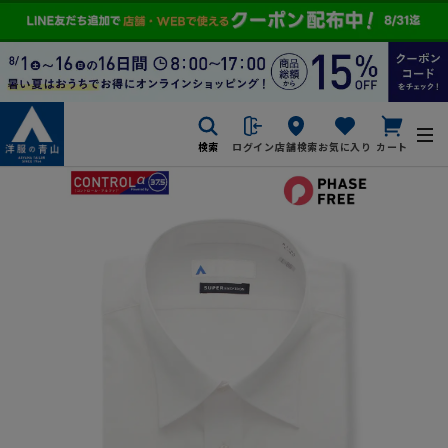
検索
ログイン
店舗検索
お気に入り
カート