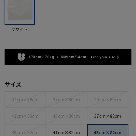
ホワイト
173cm / 70kg
M39cm/84cm
Find your size
サイズ
37cm×78cm
37cm×80cm
39cm×80cm
41cm×80cm
43cm×80cm
37cm×82cm
39cm×82cm
41cm×82cm
43cm×82cm