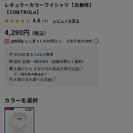
レギュラーカラーワイシャツ【白無地】
【CONTROLα】
4.0
（1）
レビューを見る
4,290円
なら
月々1,430円
から。分割手数料無料
WEB会員なら
21
pt獲得
送料 全国一律
550
円（店舗受取なら
無料
）
お届けから
8
日以内の返品交換可
詳細
一部対象外商品あり
お届け日を調べる
詳細
カラーを選択