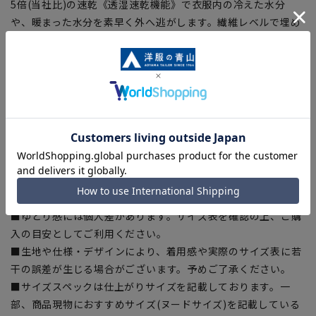
5倍(当社比)の速乾《透湿速乾機能》で衣服内の冷えた水分
や、暖まった水分を素早く外へ逃がします。繊維レベルで埋め
込まれた特許取得済み活性粒子が水蒸気をとらえて放出するこ
とで、衣服内の湿気を取り除こうとする力が働き、衣服内環境
を快適な湿度と温度に保ちます。暑い時にはさわやかに寒い時
は暖かく、衣服内環境を快適にコントロールします。
■SUPER EASY IRON
優れた形態安定性でアイロン掛けが簡単です。
【商品に関するご注意】
■商品画像はサンプルのため、色味やサイズ等の仕様に変更が
ある場合がございますので、予めご了承ください。
■ゆとり感には個人差があります。サイズ表を確認の上、ご購
入の目安としてご利用ください。
■生地や仕様・デザインにより、着用感や実際のサイズ表に若
干の誤差が生じる場合がございます。予めご了承ください。
■サイズスペックは仕上がりサイズを記載しております。一
部、商品現物におすすめサイズ(ヌードサイズ)を記載している