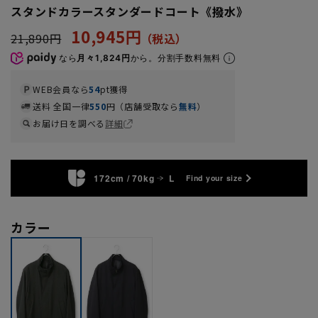
スタンドカラースタンダードコート《撥水》
10,945円
21,890円
なら
月々1,824円
から。分割手数料無料
WEB会員なら
54
pt獲得
送料 全国一律
550
円（店舗受取なら
無料
）
お届け日を調べる
詳細
172cm / 70kg
L
Find your size
カラー