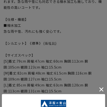
れます。急な雨や雪にも対応できる撥水加工も施しており、機
能性の高いコートです。
【仕様・機能】
■撥水加工
急な雨や雪、汚れにも強く安心です。
【シルエット】《標準》 (当社比)
【サイズスペック】
[S]着丈:79cm 肩幅:47cm 袖丈:60cm 胸囲:112cm 胴
囲:105cm 裾囲:123cm 袖口:15.5cm
[M]着丈:82cm 肩幅:48cm 袖丈:61.5cm 胸囲:116cm 胴
囲:109cm 裾囲:127cm 袖口:15.5cm
[L]着丈:85cm 肩幅:49cm 袖丈:63cm 胸囲:120cm 胴
囲:113cm 裾囲:131cm 袖口:15.5cm
[LL]着丈:88cm 肩幅:50cm 袖丈:64.5cm 胸囲:124cm 胴
囲:117cm 裾囲:135cm 袖口:15.5cm