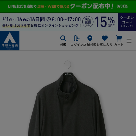
検索
ログイン
店舗検索
お気に入り
カート