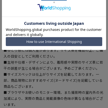
[3L]着丈:91cm 肩幅:51cm 袖丈:66cm 胸囲:128cm 胴
囲:121cm 裾囲:139cm 袖口:16cm
[4L]着丈:94cm 肩幅:52cm 袖丈:67.5cm 胸囲:132cm 胴
囲:125cm 裾囲:143cm 袖口:16cm
【商品に関するご注意】
■商品画像はサンプルのため、色味やサイズ等の仕様に変更が
ある場合がございますので、予めご了承ください。
■ゆとり感には個人差があります。サイズ表を確認の上、ご購
入の目安としてご利用ください。
■生地や仕様・デザインにより、着用感や実際のサイズ表に若
干の誤差が生じる場合がございます。予めご了承ください。
■サイズスペックは仕上がりサイズを記載しております。一
部、商品現物におすすめサイズ(ヌードサイズ)を記載している
商品もございます。
■ブラウザやお使いのモニター環境、また撮影時の室内外の光
加減により、実際の商品と掲載画像の色味が異なる場合がござ
います。