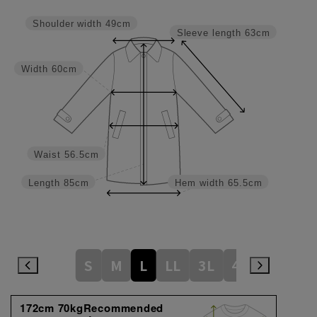
Shoulder width
49cm
Sleeve length
63cm
Width
60cm
Waist
56.5cm
Length
85cm
Hem width
65.5cm
S
M
L
LL
3L
4L
172cm 70kgRecommended