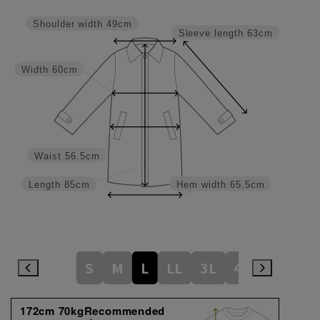
Shoulder width
49cm
Sleeve length
63cm
Width
60cm
Waist
56.5cm
Length
85cm
Hem width
65.5cm
S
M
L
LL
3L
4L
172cm 70kgRecommended