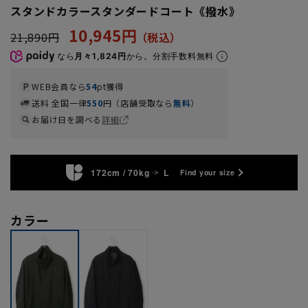
スタンドカラースタンダードコート《撥水》
10,945円
21,890円
なら
月々1,824円
から。分割手数料無料
WEB会員なら
54
pt獲得
送料 全国一律
550
円（店舗受取なら
無料
）
お届け日を調べる
詳細
172cm / 70kg
L
Find your size
カラー