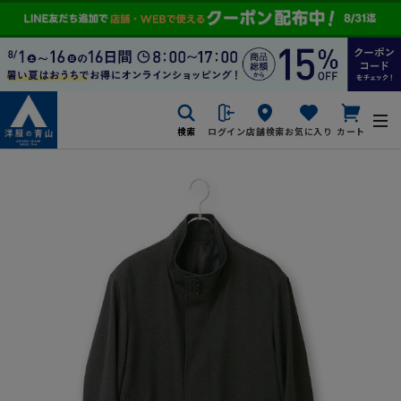
検索
ログイン
店舗検索
お気に入り
カート