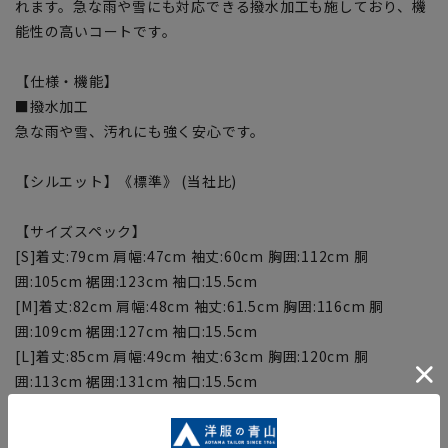
れます。急な雨や雪にも対応できる撥水加工も施しており、機
能性の高いコートです。
【仕様・機能】
■撥水加工
急な雨や雪、汚れにも強く安心です。
【シルエット】《標準》 (当社比)
【サイズスペック】
[S]着丈:79cm 肩幅:47cm 袖丈:60cm 胸囲:112cm 胴
囲:105cm 裾囲:123cm 袖口:15.5cm
[M]着丈:82cm 肩幅:48cm 袖丈:61.5cm 胸囲:116cm 胴
囲:109cm 裾囲:127cm 袖口:15.5cm
[L]着丈:85cm 肩幅:49cm 袖丈:63cm 胸囲:120cm 胴
囲:113cm 裾囲:131cm 袖口:15.5cm
[LL]着丈:88cm 肩幅:50cm 袖丈:64.5cm 胸囲:124cm 胴
囲:117cm 裾囲:135cm 袖口:15.5cm