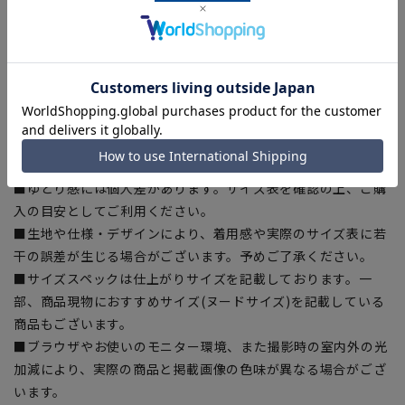
[3L]着丈:91cm 肩幅:51cm 袖丈:66cm 胸囲:128cm 胴
囲:121cm 裾囲:139cm 袖口:16cm
[4L]着丈:94cm 肩幅:52cm 袖丈:67.5cm 胸囲:132cm 胴
囲:125cm 裾囲:143cm 袖口:16cm
【商品に関するご注意】
■商品画像はサンプルのため、色味やサイズ等の仕様に変更が
ある場合がございますので、予めご了承ください。
■ゆとり感には個人差があります。サイズ表を確認の上、ご購
入の目安としてご利用ください。
■生地や仕様・デザインにより、着用感や実際のサイズ表に若
干の誤差が生じる場合がございます。予めご了承ください。
■サイズスペックは仕上がりサイズを記載しております。一
部、商品現物におすすめサイズ(ヌードサイズ)を記載している
商品もございます。
■ブラウザやお使いのモニター環境、また撮影時の室内外の光
加減により、実際の商品と掲載画像の色味が異なる場合がござ
います。