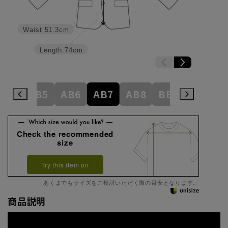
Waist
51.3cm
Length
74cm
AB4
AB5
AB6
AB7
AB8
BE3
BE4
Check the recommended
size
Try this item on
あくまでもサイズをご検討いただく際の目安となります。
商品説明