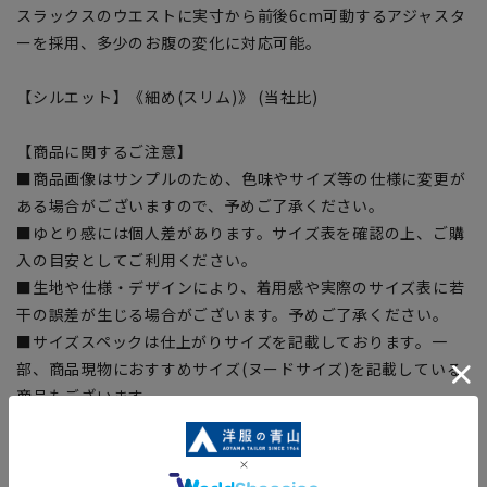
スラックスのウエストに実寸から前後6cm可動するアジャスタ
ーを採用、多少のお腹の変化に対応可能。
【シルエット】《細め(スリム)》 (当社比)
【商品に関するご注意】
■商品画像はサンプルのため、色味やサイズ等の仕様に変更が
ある場合がございますので、予めご了承ください。
■ゆとり感には個人差があります。サイズ表を確認の上、ご購
入の目安としてご利用ください。
■生地や仕様・デザインにより、着用感や実際のサイズ表に若
干の誤差が生じる場合がございます。予めご了承ください。
■サイズスペックは仕上がりサイズを記載しております。一
部、商品現物におすすめサイズ(ヌードサイズ)を記載している
商品もございます。
■ブラウザやお使いのモニター環境、また撮影時の室内外の光
加減により、実際の商品と掲載画像の色味が異なる場合がござ
います。