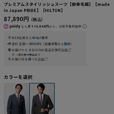
プレミアムスタイリッシュスーツ【御幸毛織】【made
in Japan PRIDE】【HILTON】
87,890円
なら
月々14,648円
から。分割手数料無料
WEB会員なら
439
pt獲得
送料 全国一律
550
円（店舗受取なら
無料
）
お届けから
8
日以内の返品交換可
詳細
一部対象外商品あり
お届け日を調べる
詳細
カラーを選択