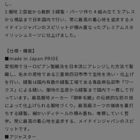
し、
1:服地 2:型紙から裁断 3:縫製・パーツ作り 4:組み立て 5:プレス
から検品まで日本国内で行い、常に最高の着心地を追求するメ
イドインジャパンのスピリットが積み重なったプレミアムスタ
イリッシュスーツに仕上げました。
【仕様・機能】
■made in Japan PRIDE
愛知県でヨーロピアン製織法を日本流にアレンジした方法で製
織し、名水の産地である三重県四日市市で生地を洗い・仕上げ
を行い、縫製は国内有数の縫製工場である青森県弘前市『ワー
クス』による縫い。服地の生産から縫製まで国内で一貫して行
っています。最高服地メーカー『御幸毛織』の伝統的な匠の技
によって仕上げられる服地づくり。最高級スーツの価値を裏打
ちする縫製。細かいディテールの積み重ね、堆積していく哲
学。常に最高の着心地を追求する、メイドインジャパンのスピ
リットです。
■アジャスター