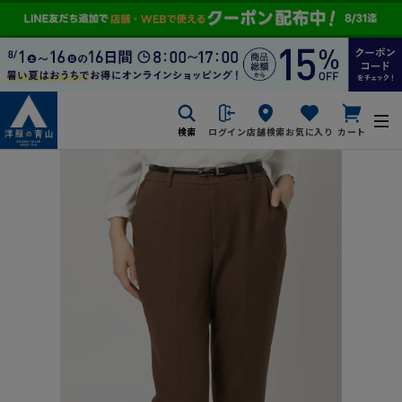
検索
ログイン
店舗検索
お気に入り
カート