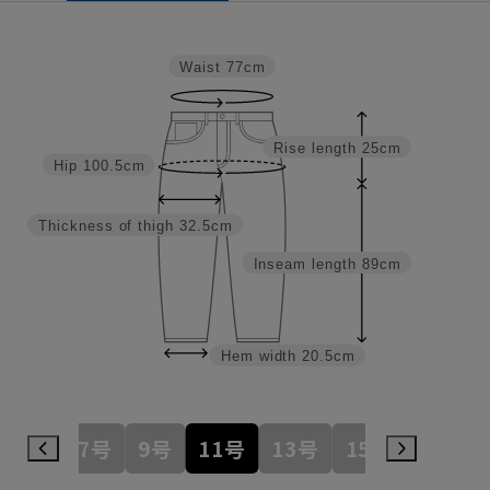
Waist
77cm
Rise length
25cm
Hip
100.5cm
Thickness of thigh
32.5cm
Inseam length
89cm
Hem width
20.5cm
7号
9号
11号
13号
15号
17号