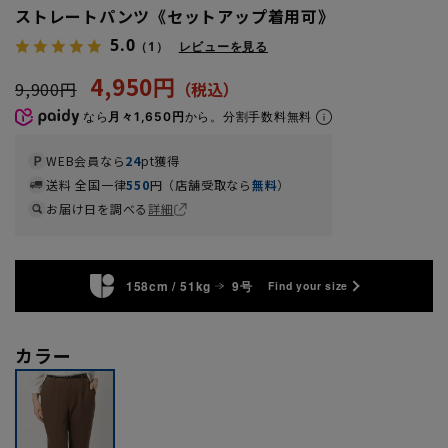
ストレートパンツ《セットアップ着用可》
5.0
（1）
レビューを見る
4,950円
9,900円
なら
月々1,650円
から。分割手数料無料
WEB会員なら
24
pt獲得
送料 全国一律
550
円（店舗受取なら
無料
）
お届け日を調べる
詳細
158cm / 51kg
9号
Find your size
カラー