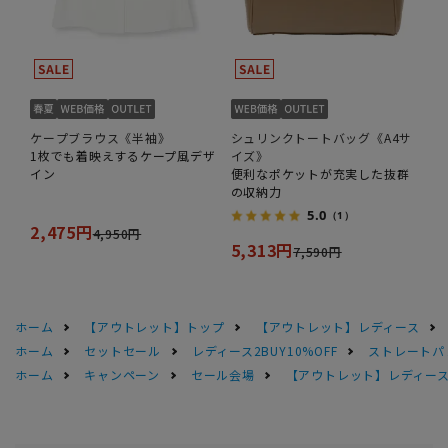
ケープブラウス《半袖》
シュリンクトートバッグ《A4サ
1枚でも着映えするケープ風デザ
イズ》
イン
便利なポケットが充実した抜群
の収納力
5.0
（1）
2,475円
4,950円
5,313円
7,590円
ホーム
【アウトレット】トップ
【アウトレット】レディース
ホーム
セットセール
レディース2BUY10%OFF
ストレートパ
ホーム
キャンペーン
セール会場
【アウトレット】レディース 