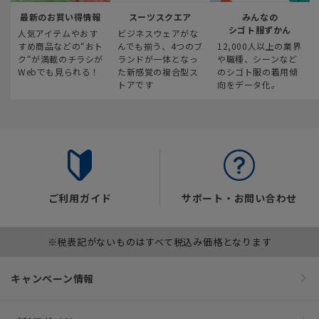
最新のお買い得情報
スーツスクエア
みんなの
シゴト服ずかん
人気アイテムやおす
ビジネスウェアがな
すめ商品などの“おト
んでも揃う、4つのブ
12,000人以上の業界
ク“が満載のチラシが
ランドが一体となっ
や職種、シーンなど
Webでも見られる！
た新感覚の複合型ス
のシゴト服の着用傾
トアです
向をデータ化。
ご利用ガイド
サポート・お問い合わせ
※税表記がないものはすべて税込み価格となります
キャンペーン情報