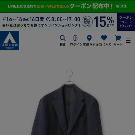
検索
ログイン
店舗検索
お気に入り
カート