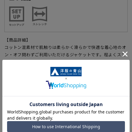
【商品詳細】
コットン混素材で肌触りは柔らかく滑らかで快適な着心地のオ
ン・オフ問わずご利用いただけるジャケットです。程よくスマ
ートに仕上げたジャケットはビジネスから普段使いまで幅広く
活躍、別売りの共生地スラックスを合わせたスーツスタイルか
らカジュアルライクな着こなしまで、コーディネートをお楽し
みいただけます。
■こちらはジャケットのみ販売となります。
セットアップ対応商品と組み合わせいただくことでスーツとし
て着用いただけます。
スラックス：PT22FM02