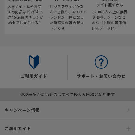
シゴト服ずかん
人気アイテムやおす
ビジネスウェアがな
すめ商品などの“おト
んでも揃う、4つのブ
12,000人以上の業界
ク“が満載のチラシが
ランドが一体となっ
や職種、シーンなど
Webでも見られる！
た新感覚の複合型ス
のシゴト服の着用傾
トアです
向をデータ化。
ご利用ガイド
サポート・お問い合わせ
※税表記がないものはすべて税込み価格となります
キャンペーン情報
ご利用ガイド