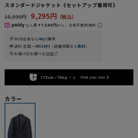
スタンダードジャケット《セットアップ着用可》
9,295円
18,590円
なら
月々1,549円
から。分割手数料無料
WEB会員なら
46
pt獲得
送料 全国一律
550
円（店舗受取なら
無料
）
お届け日を調べる
詳細
172cm / 70kg
L
Find your size
カラー