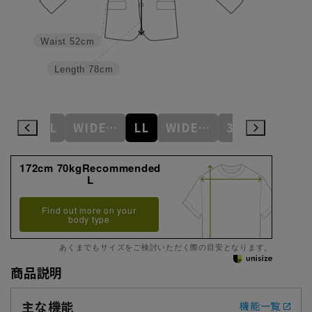
Waist
52cm
Length
78cm
S
M
L
WIDE-S(AB-S)
LL
WIDE-M(AB-M)
3L
WIDE-L(AB-L)
172cm 70kgRecommended
L
Find out more on your
body type
あくまでもサイズをご検討いただく際の目安となります。
商品説明
主な機能
機能一覧