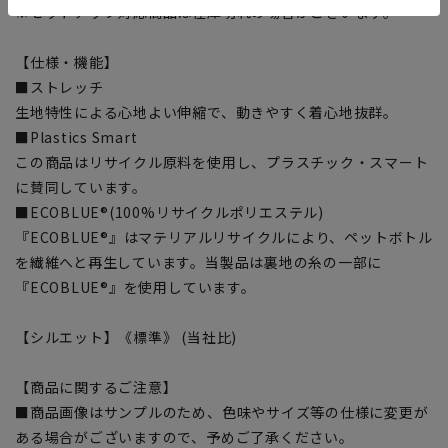
※セットアップ対応商品は在庫切れの場合がございます。
【仕様・機能】
■ストレッチ
生地特性による心地よい伸縮で、動きやすく着心地抜群。
■Plastics Smart
この商品はリサイクル原料を使用し、プラスチック・スマート
に賛同しています。
■ECOBLUE®(100%リサイクルポリエステル)
『ECOBLUE®』はマテリアルリサイクルにより、ペットボトル
を繊維へと再生しています。当製品は裏地の糸の一部に
『ECOBLUE®』を使用しています。
【シルエット】《標準》 (当社比)
【商品に関するご注意】
■商品画像はサンプルのため、色味やサイズ等の仕様に変更が
ある場合がございますので、予めご了承ください。