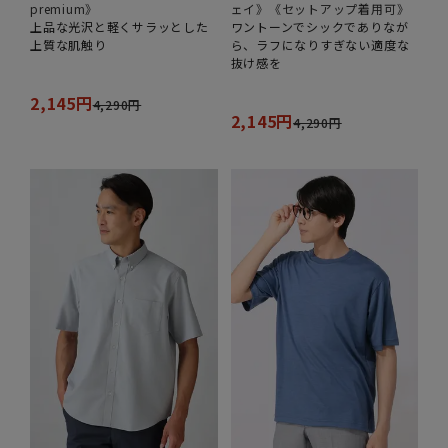
premium》
ェイ》《セットアップ着用可》
上品な光沢と軽くサラッとした
ワントーンでシックでありなが
上質な肌触り
ら、ラフになりすぎない適度な
抜け感を
2,145円
4,290円
2,145円
4,290円