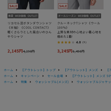
リヨセル混ボタンダウンシャツ
クルーネックTシャツ《ウール
《半袖》《COOL CONTACT》
100%》
軽くさらりとした風合いのひん
上質な素材の心地よい着心地を
やりシャツ
極めた1着!
4.0
（1）
2,145円
3,245円
4,290円
6,490円
ホーム
【アウトレット】トップ
【アウトレット】メンズ
【
ホーム
キャンペーン
セール会場
【アウトレット】メンズ 50
ホーム
特集
ウォッシャブル(メンズ)
ウォッシャブルジャケッ