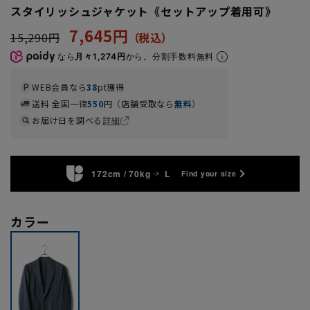
スタイリッシュジャケット《セットアップ着用可》
7,645円
15,290円
なら
月々1,274円
から。分割手数料無料
WEB会員なら
38
pt獲得
送料 全国一律
550
円（店舗受取なら
無料
）
お届け日を調べる
詳細
172cm / 70kg
L
Find your size
カラー