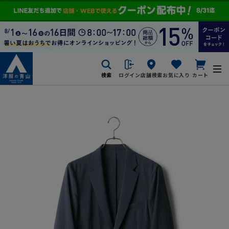
検索
ログイン
店舗検索
お気に入り
カート