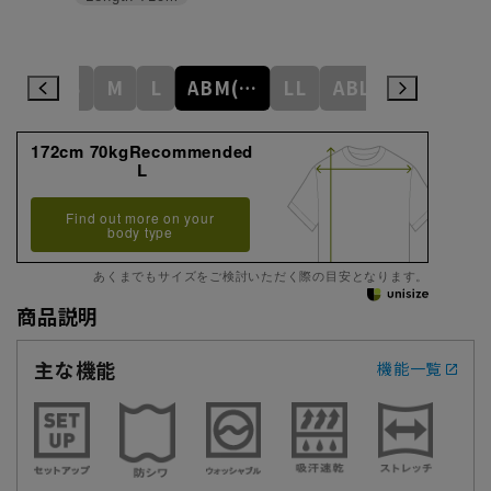
S
M
L
ABM(WideM)
LL
ABL(WideL)
ABLL(Wide
172cm 70kgRecommended
L
Find out more on your
body type
あくまでもサイズをご検討いただく際の目安となります。
商品説明
主な機能
機能一覧