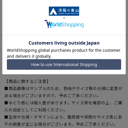
動きやすく、窮屈感の無いストレッチ生地。
■ウォッシャブル
洗濯機からシャワークリーンなど、家庭での洗濯が可能です。
■吸汗速乾
汗をかいてもすぐ乾き、サラっとした快適な着心地を保ちま
す。
■防シワ
ポリエステルの素材特性でシワになりにくい。
【シルエット】《細め(スリム)》 (当社比)
【商品に関するご注意】
■商品画像はサンプルのため、色味やサイズ等の仕様に変更が
ある場合がございますので、予めご了承ください。
■ゆとり感には個人差があります。サイズ表を確認の上、ご購
入の目安としてご利用ください。
■生地や仕様・デザインにより、着用感や実際のサイズ表に若
干の誤差が生じる場合がございます。予めご了承ください。