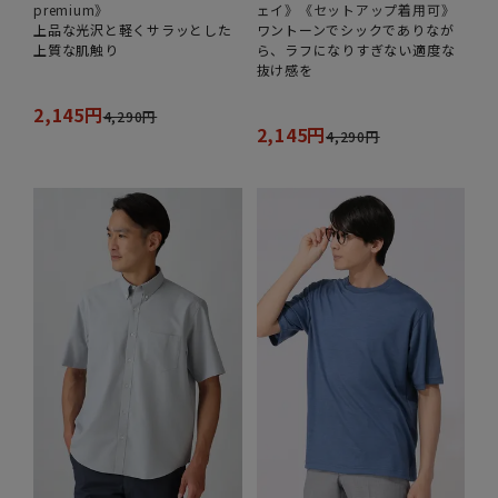
premium》
ェイ》《セットアップ着用可》
上品な光沢と軽くサラッとした
ワントーンでシックでありなが
上質な肌触り
ら、ラフになりすぎない適度な
抜け感を
2,145円
4,290円
2,145円
4,290円