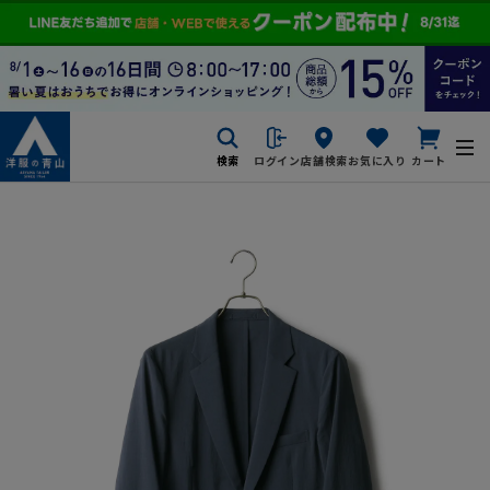
検索
ログイン
店舗検索
お気に入り
カート