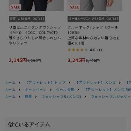
リヨセル混ボタンダウンシャツ
クルーネックTシャツ《ウール
《半袖》《COOL CONTACT》
100%》
軽くさらりとした風合いのひん
上質な素材の心地よい着心地を
やりシャツ
極めた1着!
4.0
（1）
2,145円
3,245円
4,290円
6,490円
ホーム
【アウトレット】トップ
【アウトレット】メンズ
【
ホーム
キャンペーン
セール会場
【アウトレット】メンズ 50
ホーム
特集
ウォッシャブル(メンズ)
ウォッシャブルジャケッ