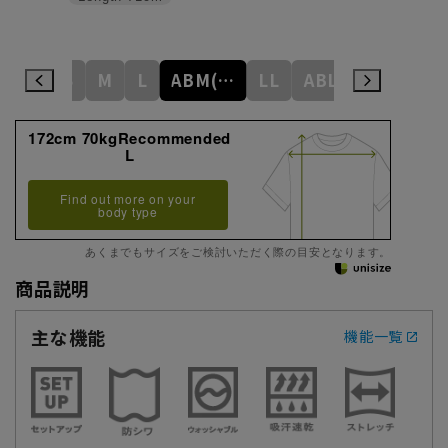
S
M
L
ABM(WideM)
LL
ABL(WideL)
ABLL(Wide
172cm 70kgRecommended
L
Find out more on your
body type
あくまでもサイズをご検討いただく際の目安となります。
商品説明
主な機能
機能一覧