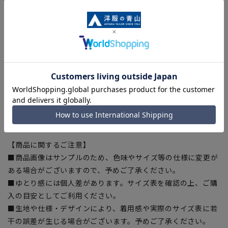
動きやすく、窮屈感の無いストレッチ生地。
■ウォッシャブル
洗濯機からシャワークリーンなど、家庭での洗濯が可能です。
■吸汗速乾
汗をかいてもすぐ乾き、サラっとした快適な着心地を保ちま
す。
■防シワ
ポリエステルの素材特性でシワになりにくい。
【シルエット】《細め(スリム)》 (当社比)
【商品に関するご注意】
■商品画像はサンプルのため、色味やサイズ等の仕様に変更が
ある場合がございますので、予めご了承ください。
■ゆとり感には個人差があります。サイズ表を確認の上、ご購
入の目安としてご利用ください。
■生地や仕様・デザインにより、着用感や実際のサイズ表に若
干の誤差が生じる場合がございます。予めご了承ください。