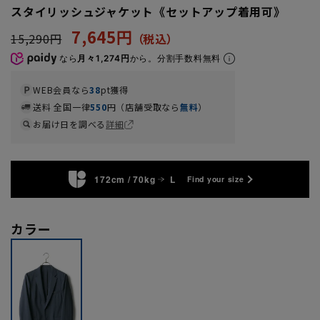
スタイリッシュジャケット《セットアップ着用可》
7,645円
15,290円
なら
月々1,274円
から。分割手数料無料
WEB会員なら
38
pt獲得
送料 全国一律
550
円（店舗受取なら
無料
）
お届け日を調べる
詳細
172cm / 70kg
L
Find your size
カラー