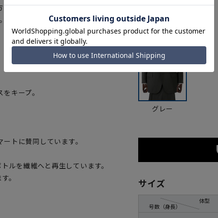
方も選べます。ジャケットのみパ
カラー
。
。
スをキープ。
グレー
マートに賛同しています。
トボトルを繊維へと再生しています。
ます。
サイズ
体型
号数（身長）