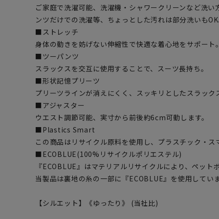
ご家庭で洗濯可能、洗濯機・シャワークリーンなど洗い
ンツだけでの洗濯等、ちょっとした汚れは部分洗いもOK
■ストレッチ
身体の動きを妨げない伸縮性で快適な着心地をサポート
■ツーパンツ
スラックスを交互に使用することで、スーツ長持ち。
■形状記憶プリーツ
プリーツラインが消えにくく、スッキリとしたスラック
■アジャスター
ウエスト調節可能、実寸から前後約6cm可動します。
■Plastics Smart
この商品はリサイクル原料を使用し、プラスチック・ス
■ECOBLUE(100%リサイクルポリエステル)
『ECOBLUE』はマテリアルリサイクルにより、ペッ
当製品は裏地の糸の一部に『ECOBLUE』を使用してい
【シルエット】《ゆったり》 (当社比)