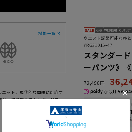
機能一覧
ウエスト調節可能なゆと
YRG31015-47
スタンダード
ーパンツ》《R
36,
72,490円
なら
月々6,04
ルエット。現代的な問題に対応す
アとして最適なスタンダードスー
WEB会員なら
181
p
送料 全国一律
550
お届け日を調べる
詳