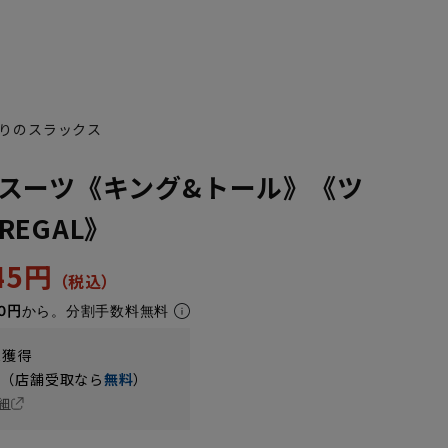
りのスラックス
スーツ《キング&トール》《ツ
EGAL》
245円
0円
から。分割手数料無料
t獲得
円（店舗受取なら
無料
）
細