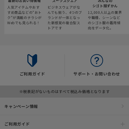
最新のお買い得情報
スーツスクエア
みんなの
シゴト服ずかん
人気アイテムやおす
ビジネスウェアがな
すめ商品などの“おト
んでも揃う、4つのブ
12,000人以上の業界
ク“が満載のチラシが
ランドが一体となっ
や職種、シーンなど
Webでも見られる！
た新感覚の複合型ス
のシゴト服の着用傾
トアです
向をデータ化。
ご利用ガイド
サポート・お問い合わせ
※税表記がないものはすべて税込み価格となります
キャンペーン情報
ご利用ガイド