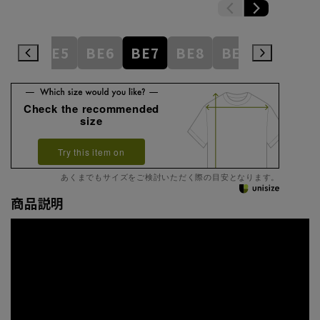
BE4
BE5
BE6
BE7
BE8
BE9
BE10
Check the recommended
size
Try this item on
あくまでもサイズをご検討いただく際の目安となります。
商品説明