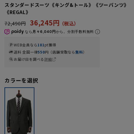
スタンダードスーツ《キング&トール》《ツーパンツ》
《REGAL》
36,245円
72,490円
なら
月々6,040円
から。分割手数料無料
WEB会員なら
181
pt獲得
送料 全国一律
550
円（店舗受取なら
無料
）
お届け日を調べる
詳細
カラーを選択