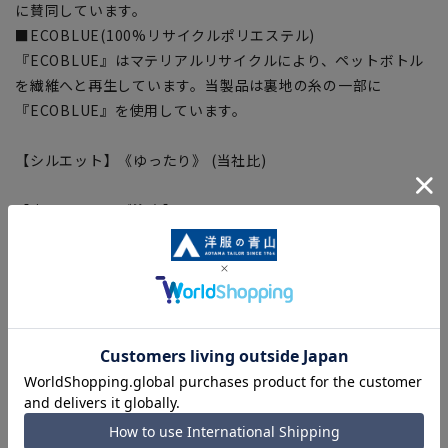
に賛同しています。
■ECOBLUE(100%リサイクルポリエステル)
『ECOBLUE』はマテリアルリサイクルにより、ペットボトル
を繊維へと再生しています。当製品は裏地の糸の一部に
『ECOBLUE』を使用しています。
【シルエット】《ゆったり》 (当社比)
【商品に関するご注意】
■商品画像はサンプルのため、色味やサイズ等の仕様に変更が
ある場合がございますので、予めご了承ください。
■ゆとり感には個人差があります。サイズ表を確認の上、ご購
入の目安としてご利用ください。
■生地や仕様・デザインにより、着用感や実際のサイズ表に若
干の誤差が生じる場合がございます。予めご了承ください。
■サイズスペックは仕上がりサイズを記載しております。一
部、商品現物におすすめサイズ(ヌードサイズ)を記載している
商品もございます。