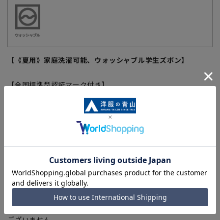
【《夏用》家庭洗濯可能、ウォッシャブル学生ズボン】
【全国標準型認証マーク付き】
厳選されたポリエステル素材を使用した『全国標準型認証』マ
ーク付きの学生ズボンです。学生ズボンにウォッシャブル機能
を付加したことでお手入れも簡単です。ヒップ縫い裂け防止の
ヒップ裏地、太もも縫い裂け防止の外側2重縫いなど着用感や
安心感にも考慮した仕上がりです。家庭洗濯の際は洗濯ネット
に入れていただき、乾燥機は使用はお避け下さい。お手入れも
簡単な学生ズボンは、新入学の方から買い替えの方まで、満足
していただけるおすすめの1本です。
※こちらはズボンのみ販売となります。上下での組み合わせは
ございません。