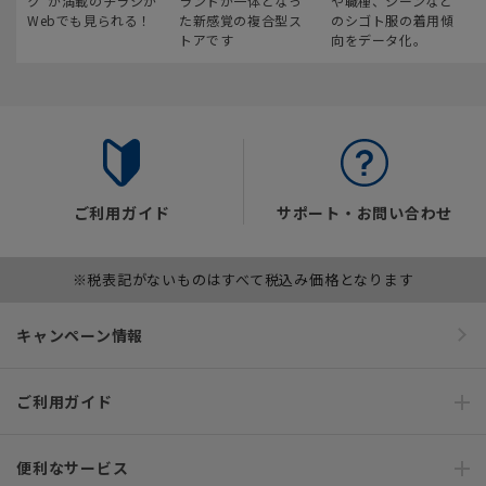
ク“が満載のチラシが
ランドが一体となっ
や職種、シーンなど
Webでも見られる！
た新感覚の複合型ス
のシゴト服の着用傾
トアです
向をデータ化。
ご利用ガイド
サポート・お問い合わせ
※税表記がないものはすべて税込み価格となります
キャンペーン情報
ご利用ガイド
便利なサービス