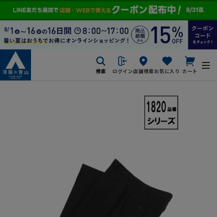
検索
ログイン
店舗検索
お気に入り
カート