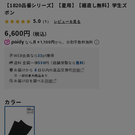
【1820品番シリーズ】【夏用】【裾直し無料】学生ズ
ボン
5.0
（1）
レビューを見る
6,600円
なら
月々1,100円
から。分割手数料無料
WEB会員なら
33
pt獲得
送料 全国一律
550
円（店舗受取なら
無料
）
お届けから
8
日以内の返品交換可
詳細
一部対象外商品あり
お届け日を調べる
詳細
カラー