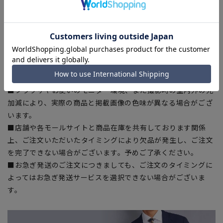
■サイズスペックは仕上がりサイズを記載しております。一
部、商品現物におすすめサイズ(ヌードサイズ)を記載している
商品もございます。
■ゆとり感には個人差があります。サイズ表を確認の上、ご購
入の目安としてご利用ください。
■生地や仕様・デザインにより、着用感や実際のサイズ表に若
干の誤差が生じる場合がございます。予めご了承ください。
■ブラウザやお使いのモニター環境、また撮影時の室内外の光
加減により、実際の商品と掲載画像の色味が異なる場合がござ
います。
■店舗や各モールサイトと商品在庫を共有しております関係
上、ご注文いただいたタイミングにより欠品が発生し、ご注文
を完了できない場合がございます。予めご了承ください。
■お急ぎ発送のご注文につきましても、ご注文のタイミングに
よってはお急ぎ発送サービスを選択できない場合がございま
す。