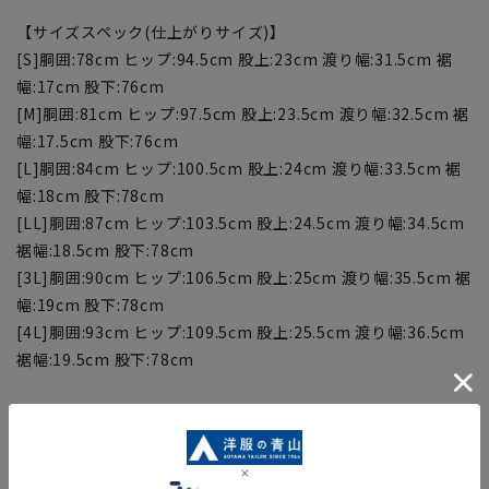
【サイズスペック(仕上がりサイズ)】
[S]胴囲:78cm ヒップ:94.5cm 股上:23cm 渡り幅:31.5cm 裾
幅:17cm 股下:76cm
[M]胴囲:81cm ヒップ:97.5cm 股上:23.5cm 渡り幅:32.5cm 裾
幅:17.5cm 股下:76cm
[L]胴囲:84cm ヒップ:100.5cm 股上:24cm 渡り幅:33.5cm 裾
幅:18cm 股下:78cm
[LL]胴囲:87cm ヒップ:103.5cm 股上:24.5cm 渡り幅:34.5cm
裾幅:18.5cm 股下:78cm
[3L]胴囲:90cm ヒップ:106.5cm 股上:25cm 渡り幅:35.5cm 裾
幅:19cm 股下:78cm
[4L]胴囲:93cm ヒップ:109.5cm 股上:25.5cm 渡り幅:36.5cm
裾幅:19.5cm 股下:78cm
【商品に関するご注意】
■商品画像はサンプルのため、色味やサイズ等の仕様に変更が
ある場合がございますので、予めご了承ください。