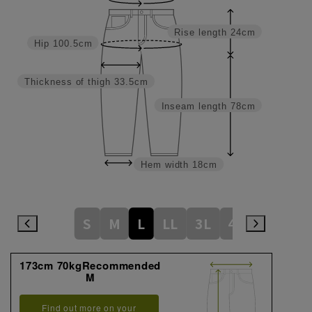
Rise length
24cm
Hip
100.5cm
Thickness of thigh
33.5cm
Inseam length
78cm
Hem width
18cm
S
M
L
LL
3L
4L
173cm 70kgRecommended
M
Find out more on your