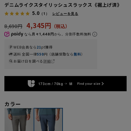
デニムライクスタイリッシュスラックス《裾上げ済》
5.0
（1）
レビューを見る
4,345円
8,690円
なら
月々1,448円
から。分割手数料無料
WEB会員なら
21
pt獲得
送料 全国一律
550
円（店舗受取なら
無料
）
お届け日を調べる
詳細
173cm / 70kg
M
Find your size
カラー