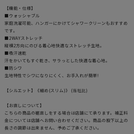
【機能・仕様】
■ウォッシャブル
家庭洗濯可能、ハンガーにかけてシャワークリーンもおすすめ
です。
■2WAYストレッチ
縦横2方向にのびる着心地快適なストレッチ生地。
■吸汗速乾
汗をかいてもすぐ乾き、サラっとした快適な着心地。
■防シワ
生地特性でシワになりにくく、お手入れが簡単!
【シルエット】《細め(スリム)》 (当社比)
【お直しについて】
こちらの商品の裾直しをする場合は店舗にて承ります。補正料
金については店舗へお問い合わせください。商品の股下以上の
長さの調節は出来ません、予めご了承ください。