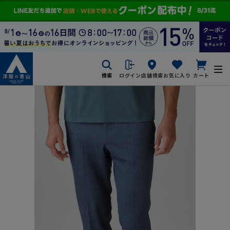
検索
ログイン
店舗検索
お気に入り
カート