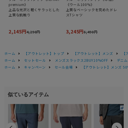
premium》
《ウール100%》
上品な光沢と軽くサラッとした
上質なベーシックを究めたドレ
上質な肌触り
スTシャツ
2,145円
3,245円
4,290円
6,490円
ホーム
【アウトレット】トップ
【アウトレット】メンズ
【
ホーム
セットセール
メンズスラックス2BUY10%OFF
デニム
ホーム
キャンペーン
セール会場
【アウトレット】メンズ 50