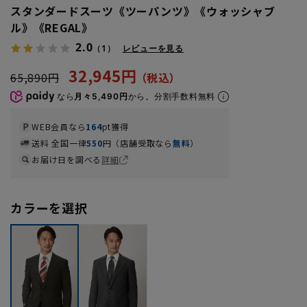
スタンダードスーツ《ツーパンツ》《ウォッシャブ
ル》《REGAL》
2.0
（1）
レビューを見る
32,945円
65,890円
なら
月々5,490円
から。分割手数料無料
WEB会員なら
164
pt獲得
送料 全国一律
550
円（店舗受取なら
無料
）
お届け日を調べる
詳細
カラーを選択