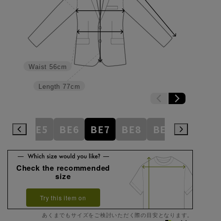
Waist
56cm
Length
77cm
BE4
BE5
BE6
BE7
BE8
BE9
BE10
Check the recommended
size
Try this item on
あくまでもサイズをご検討いただく際の目安となります。