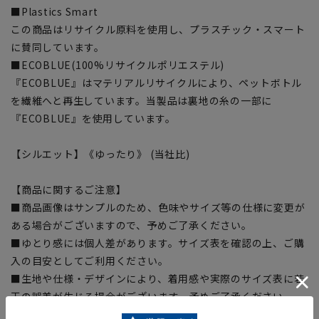
■Plastics Smart
この商品はリサイクル原料を使用し、プラスチック・スマート
に賛同しています。
■ECOBLUE(100%リサイクルポリエステル)
『ECOBLUE』はマテリアルリサイクルにより、ペットボトル
を繊維へと再生しています。当製品は裏地の糸の一部に
『ECOBLUE』を使用しています。
【シルエット】《ゆったり》 (当社比)
【商品に関するご注意】
■商品画像はサンプルのため、色味やサイズ等の仕様に変更が
ある場合がございますので、予めご了承ください。
■ゆとり感には個人差があります。サイズ表を確認の上、ご購
入の目安としてご利用ください。
■生地や仕様・デザインにより、着用感や実際のサイズ表に若
干の誤差が生じる場合がございます。予めご了承ください。
■サイズスペックは仕上がりサイズを記載しております。一