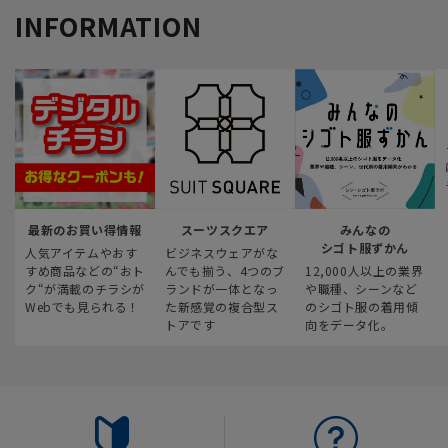
INFORMATION
最新のお買い得情報
スーツスクエア
みんなの
シゴト服ずかん
人気アイテムやおす
ビジネスウェアがな
すめ商品などの“おト
んでも揃う、4つのブ
12,000人以上の業界
ク“が満載のチラシが
ランドが一体となっ
や職種、シーンなど
Webでも見られる！
た新感覚の複合型ス
のシゴト服の着用傾
トアです
向をデータ化。