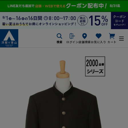
検索
ログイン
店舗検索
お気に入り
カート