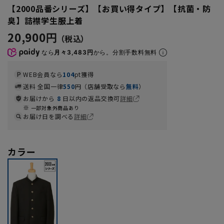
【2000品番シリーズ】【お買い得タイプ】【抗菌・防
臭】詰襟学生服上着
20,900円
なら
月々3,483円
から。分割手数料無料
WEB会員なら
104
pt獲得
送料 全国一律
550
円（店舗受取なら
無料
）
お届けから
8
日以内の返品交換可
詳細
一部対象外商品あり
お届け日を調べる
詳細
カラー