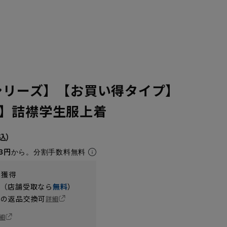
番シリーズ】【お買い得タイプ】
】詰襟学生服上着
3円
から。分割手数料無料
t獲得
円（店舗受取なら
無料
）
の返品交換可
詳細
細