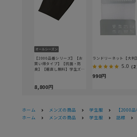
【2000品番シリーズ】【お
ランドリーネット【大判
買い得タイプ】【抗菌・防
5.0
（2
臭】【裾直し無料】学生ズボ
ン
990円
8,800円
ホーム
メンズの商品
学生服
【200
ホーム
メンズの商品
学生服
詰襟