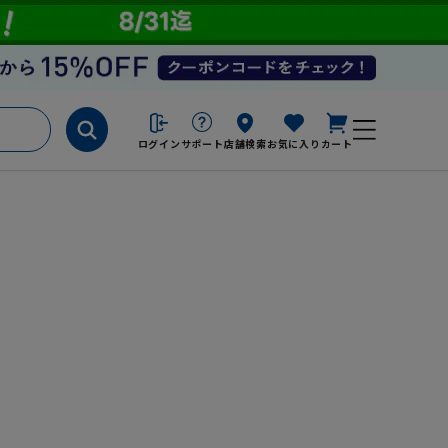
ログイン
サポート
店舗検索
お気に入り
カート