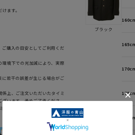
だけます。
160c
ブラック
165c
、ご購入の目安としてご利用くだ
の環境下での光加減により、実際
170c
表に若干の誤差が生じる場合がご
関係上、ご注文いただいたタイミ
175c
ございます。予めご了承くださ
イミングによってはお急ぎ発送サー
180c