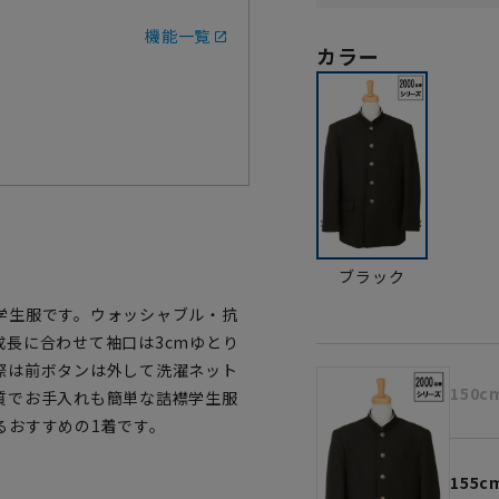
機能一覧
カラー
ブラック
学生服です。ウォッシャブル・抗
長に合わせて袖口は3cmゆとり
際は前ボタンは外して洗濯ネット
150c
質でお手入れも簡単な詰襟学生服
るおすすめの1着です。
155c