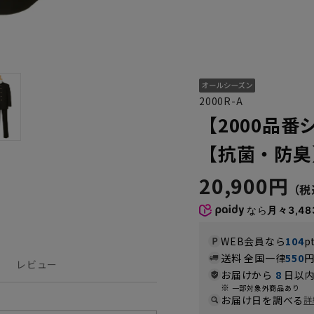
2000R-A
【2000品
【抗菌・防臭
20,900円
なら
月々3,48
WEB会員なら
104
p
送料 全国一律
550
レビュー
お届けから
8
日以内
一部対象外商品あり
お届け日を調べる
詳