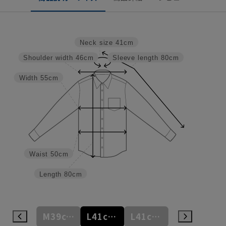
Neck size
41cm
Shoulder width
46cm
Sleeve length
80cm
Width
55cm
Waist
50cm
Length
80cm
M39cm/86cm
M39cm/88cm
L41cm/80cm
L41cm/82cm
L41cm/84cm