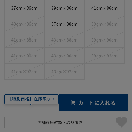
37cm×86cm
39cm×86cm
41cm×86cm
43cm×86cm
37cm×88cm
39cm×88cm
41cm×88cm
43cm×88cm
39cm×90cm
41cm×90cm
43cm×90cm
39cm×92cm
41cm×92cm
43cm×92cm
【特別価格】在庫限り！
カートに入れる