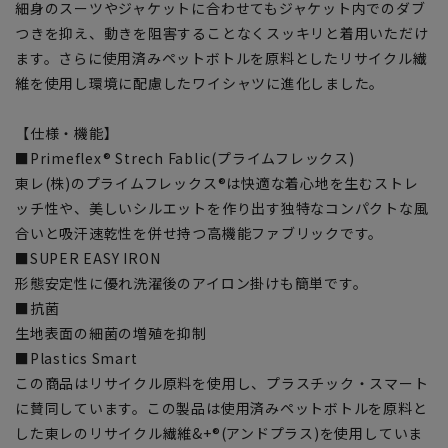
細身のスーツやジャケットに合わせてもジャケット内でのダブ
つきを抑え、動きを阻害することなくスッキリと着用いただけ
ます。さらに使用済みペットボトルを原料としたリサイクル繊
維を使用し環境に配慮したワイシャツに進化しました。
【仕様・機能】
■Primeflex® Strech Fablic(プライムフレックス)
東レ(株)のプライムフレックス®は快適な着心地を生むストレ
ッチ性や、美しいシルエットを作り出す独特なコンパクトな風
合いと吸汗速乾性を併せ持つ高機能ファブリックです。
■SUPER EASY IRON
形態安定性に優れ洗濯後のアイロン掛けも簡単です。
■抗菌
生地表面の細菌の増殖を抑制
■Plastics Smart
この商品はリサイクル原料を使用し、プラスチック・スマート
に賛同しています。この製品は使用済みペットボトルを原料と
した東レのリサイクル繊維&+®(アンドプラス)を使用していま