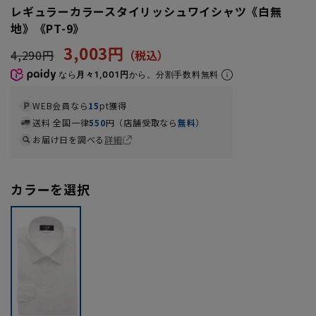
レギュラーカラースタイリッシュワイシャツ《白無
地》《PT-9》
3,003円
4,290円
なら
月々1,001円
から。分割手数料無料
WEB会員なら
15
pt獲得
送料 全国一律
550
円（店舗受取なら
無料
）
お届け日を調べる
詳細
カラーを選択