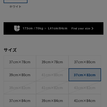
ホワイト
173cm / 70kg
L41cm/84cm
Find your size
サイズ
37cm×78cm
39cm×78cm
37cm×80cm
39cm×80cm
41cm×80cm
37cm×82cm
39cm×82cm
41cm×82cm
43cm×82cm
37cm×84cm
39cm×84cm
41cm×84cm