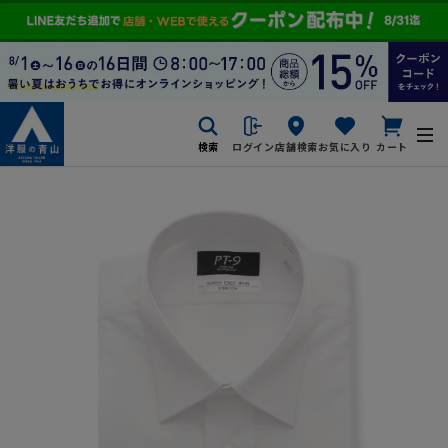
検索
ログイン
店舗検索
お気に入り
カート