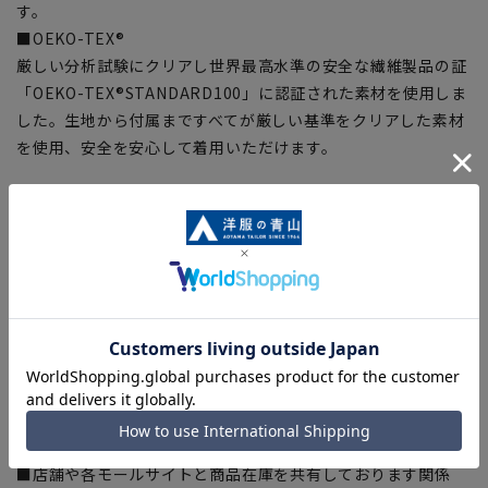
す。
■OEKO-TEX®
厳しい分析試験にクリアし世界最高水準の安全な繊維製品の証
「OEKO-TEX®STANDARD100」に認証された素材を使用しま
した。生地から付属まですべてが厳しい基準をクリアした素材
を使用、安全を安心して着用いただけます。
【シルエット】《細め(スリム)》 (当社比)
【商品に関するご注意】
■ゆとり感には個人差があります。サイズ表を確認の上、ご購
入の目安としてご利用ください。
■ブラウザやお使いのモニター環境、室内外等の撮影時の環境
下での光加減により、実際の商品と掲載画像の色味が異なる場
合がございます。
■生地や仕様・デザインにより、着用感や実際のサイズ表に若
干の誤差が生じる場合がございます。予めご了承ください。
■店舗や各モールサイトと商品在庫を共有しております関係