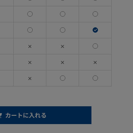
✕
✕
✕
✕
✕
✕
カートに入れる