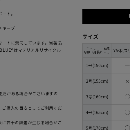
ポート。
をキープ。
サイズ
マートに賛同しています。当製品
体型
OBLUE®はマテリアルリサイクル
YA体(ス
号数（身長）
―
1号(150cm)
✕
2号(155cm)
変更がある場合がございますの
3号(160cm)
、ご購入の目安としてご利用くだ
4号(165cm)
表に若干の誤差が生じる場合がご
5号(170cm)