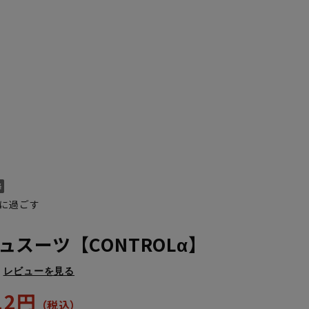
に過ごす
スーツ【CONTROLα】
レビューを見る
912円