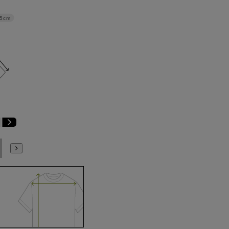
.5cm
E6
E7
E8
E9
E10
K4
K5
K6
K7
K8
K9