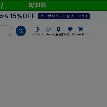
ログイン
サポート
店舗検索
お気に入り
カート