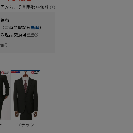
8円
から。分割手数料無料
t獲得
円（店舗受取なら
無料
）
の返品交換可
詳細
細
ー
ブラック