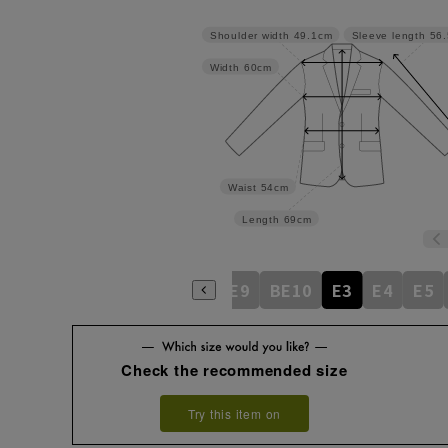
Shoulder width
49.1cm
Sleeve length
56
Width
60cm
Waist
54cm
Length
69cm
BE5
BE6
BE7
BE8
BE9
BE10
E3
E4
E5
Check the recommended size
Try this item on