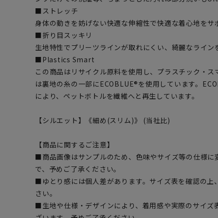
■ストレッチ
身体の動きを妨げない快適な伸縮性で快適な着心地をサ
■折り目スッキリ
生地特性でプリーツラインが取れにくい、綺麗なライン
■Plastics Smart
この商品はリサイクル原料を使用し、プラスチック・ス
は裏地の糸の一部にECOBLUE®を使用しています。EC
により、ペットボトルを繊維へと再生しています。
【シルエット】《細め(スリム)》 (当社比)
【商品に関するご注意】
■商品画像はサンプルのため、色味やサイズ等の仕様に
で、予めご了承ください。
■ゆとり感には個人差があります。サイズ表を確認の上
さい。
■生地や仕様・デザインにより、着用感や実際のサイズ
ざいます。予めご了承ください。