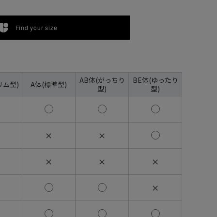
Find your size
AB体(がっちり
BE体(ゆったり
リム型)
A体(標準型)
型)
型)
✕
✕
✕
✕
✕
✕