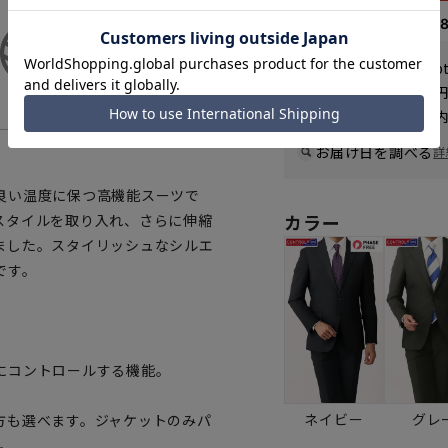
なら
月々7,31
WEB会員なら
219
p
送料 全国一律
550
お届けから
8
日以内
一部対象外商品あり
お届け日を調べる
詳
良い温度に保つ高機能スーツで
カラー
スタイルを取り入れ、さらに伸縮
ました。スタイリッシュなシルエ
です。
にコントロールする機能。
ネイビー
グレ
方も選べます。ジャケットのみパ
。