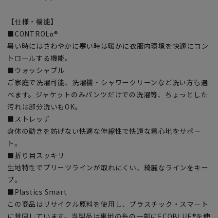
【仕様・機能】
■CONTROLα®
暑い時にはさわやかに寒い時は暖かに衣服内環境を快適にコン
トロールする機能。
■ウォッシャブル
ご家庭で洗濯可能、洗濯機・シャワークリーンなど洗い方も選
べます。ジャケットのみパンツだけでの洗濯等、ちょっとした
汚れは部分洗いもOK。
■ストレッチ
身体の動きを妨げない快適な伸縮性で快適な着心地をサポー
ト。
■折り目スッキリ
生地特性でプリーツラインが取れにくい、綺麗なラインをキー
プ。
■Plastics Smart
この商品はリサイクル原料を使用し、プラスチック・スマート
に賛同しています。当製品は裏地の糸の一部にECOBLUE®を使