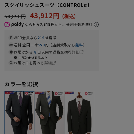
スタイリッシュスーツ【CONTROLα】
43,912円
54,890円
なら
月々7,318円
から。分割手数料無料
WEB会員なら
219
pt獲得
送料 全国一律
550
円（店舗受取なら
無料
）
お届けから
8
日以内の返品交換可
詳細
一部対象外商品あり
お届け日を調べる
詳細
カラーを選択