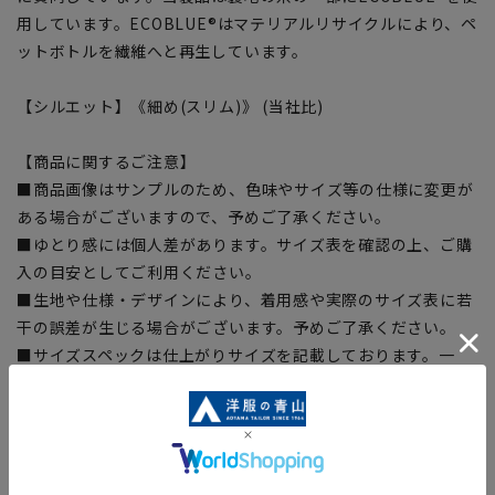
用しています。ECOBLUE®はマテリアルリサイクルにより、ペ
ットボトルを繊維へと再生しています。
【シルエット】《細め(スリム)》 (当社比)
【商品に関するご注意】
■商品画像はサンプルのため、色味やサイズ等の仕様に変更が
ある場合がございますので、予めご了承ください。
■ゆとり感には個人差があります。サイズ表を確認の上、ご購
入の目安としてご利用ください。
■生地や仕様・デザインにより、着用感や実際のサイズ表に若
干の誤差が生じる場合がございます。予めご了承ください。
■サイズスペックは仕上がりサイズを記載しております。一
部、商品現物におすすめサイズ(ヌードサイズ)を記載している
商品もございます。
■ブラウザやお使いのモニター環境、また撮影時の室内外の光
加減により、実際の商品と掲載画像の色味が異なる場合がござ
います。