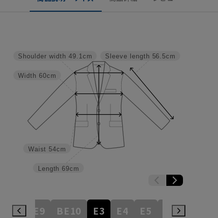
Shoulder width
49.1cm
Sleeve length
56.5cm
Width
60cm
Waist
54cm
Length
69cm
BE8
BE9
BE10
E3
E4
E5
E6
E7
E