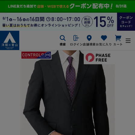
検索
ログイン
店舗検索
お気に入り
カート