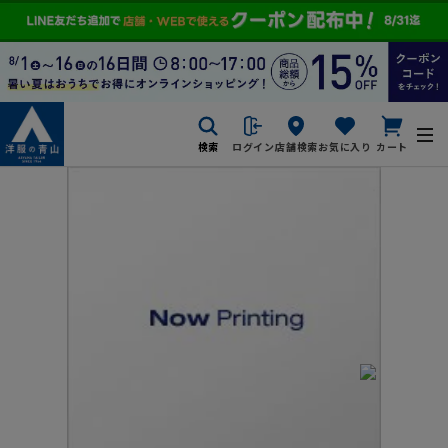
検索
ログイン
店舗検索
お気に入り
カート