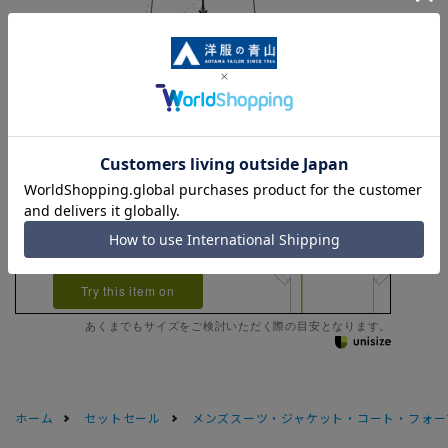
Waist
54cm
Length
79cm
AB5
AB6
AB7
AB8
AB9
BE1
BE2
Check the recommended
size
Try this item on
あくまでもサイズをご検討いただく際の目安となります。
ホーム
セットセール
メンズスーツ・ジャケット・コート・フォーマル