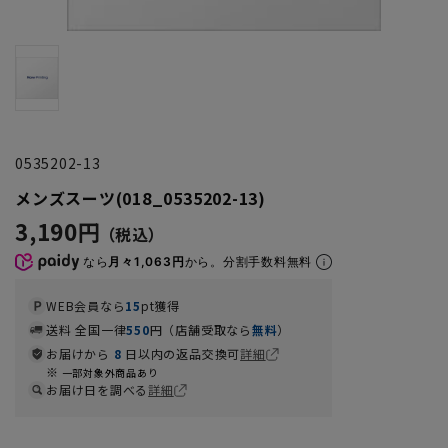
0535202-13
メンズスーツ(018_0535202-13)
3,190円
なら
月々1,063円
から。分割手数料無料
WEB会員なら
15
pt獲得
送料 全国一律
550
円（店舗受取なら
無料
）
お届けから
8
日以内の返品交換可
詳細
一部対象外商品あり
お届け日を調べる
詳細