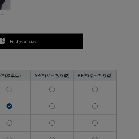
ビー
Find your size
A体(標準型)
AB体(がっちり型)
BE体(ゆったり型)