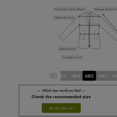
Shoulder width
48cm
Sleeve length
5
Width
56.5cm
Waist
51cm
Length
74cm
A4
A5
A6
A7
A8
AB3
AB4
AB5
AB6
A
Check the recommended size
Try this item on