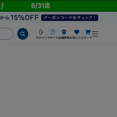
ログイン
サポート
店舗検索
お気に入り
カート