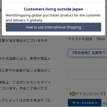
6号(175cm)
ます。
7号(180cm)
8号(185cm)
ウエストの目安：
78
cm
変更がある場合がございますの
。
【特別価格】在庫限り
外の光加減により、実際の商品と
表に若干の誤差が生じる場合がご
関係上、ご注文いただいたタイミ
ございます。予めご了承くださ
【
アイコンについて
ングによってはお急ぎ発送サービ
の