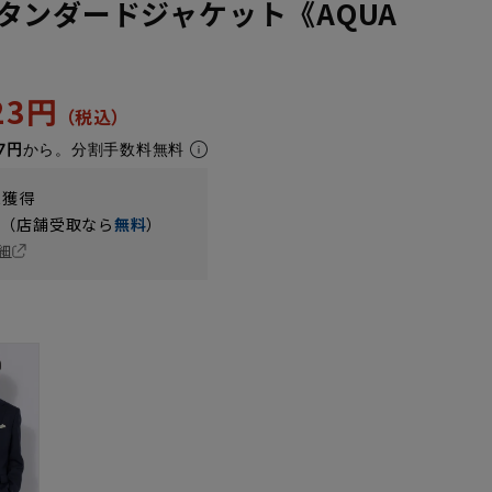
タンダードジャケット《AQUA
023円
7円
から。分割手数料無料
t獲得
円（店舗受取なら
無料
）
細