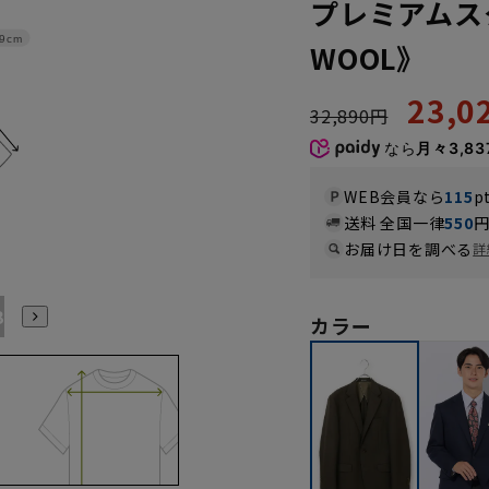
プレミアムス
9cm
WOOL》
23,
32,890円
なら
月々3,83
WEB会員なら
115
p
送料 全国一律
550
お届け日を調べる
詳
B7
AB8
BE3
BE4
BE5
BE6
BE7
BE8
カラー