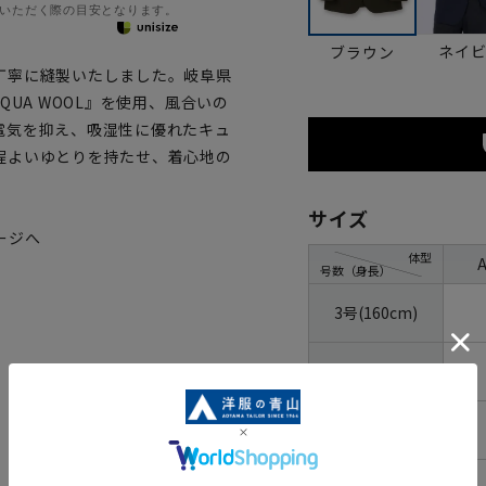
いただく際の目安となります。
ネイ
ブラウン
丁寧に縫製いたしました。岐阜県
UA WOOL』を使用、風合いの
電気を抑え、吸湿性に優れたキュ
程よいゆとりを持たせ、着心地の
サイズ
ージへ
体型
号数（身長）
3号(160cm)
4号(165cm)
5号(170cm)