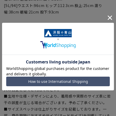
[5L/94]ウエスト:96cm ヒップ:112.3cm 股上:25cm 渡り
幅:38cm 裾幅:21cm 股下:93cm
■こちらの商品はご購入時またはご購入後の裾上げが必要な商
品となります。裾上げテープは当サイトでご購入いただけま
す。
裾上げテープ:
SUSOTAPE010
※こちらの商品は在庫切れの場合がございます。
【商品に関するご注意】
■商品画像はサンプルのため、色味やサイズ等の仕様に変更が
ある場合がございますので、予めご了承ください。
■ゆとり感には個人差があります。サイズ表を確認の上、ご購
入の目安としてご利用ください。
■生地や仕様・デザインにより、着用感や実際のサイズ表に若
干の誤差が生じる場合がございます。予めご了承ください。
■サイズスペックは仕上がりサイズを記載しております。一
部、商品現物におすすめサイズ(ヌードサイズ)を記載している