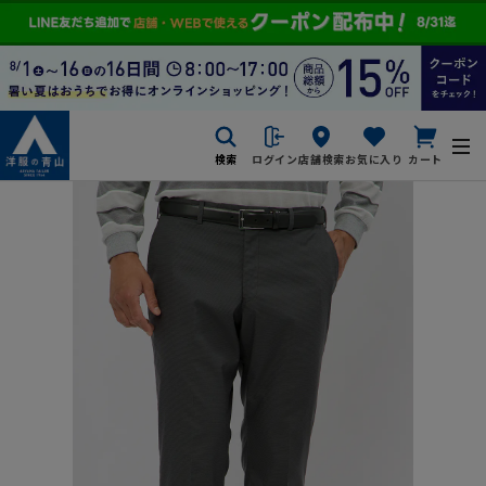
検索
ログイン
店舗検索
お気に入り
カート