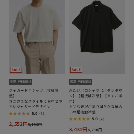
ジャガードＴシャツ【接触冷
冷たいポロシャツ【ボタンダウ
感】
ン】【超接触冷感】【＃すごポ
さまざまなスタイルに合わせや
ロ】
すいジャガードデザイン
上品な光沢があり滑らかな風合
いの超接触冷感
5.0
（1）
5.0
（2）
2,552円
3,190円
3,432円
4,290円