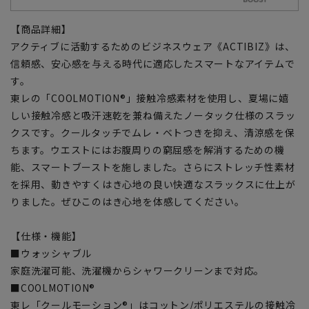
【商品詳細】
アクティブに活動するためのビジネスウェア《ACTIBIZ》は、
信頼感、安心感を与える時代に適応したスマートなアイテムで
す。
東レの「COOLMOTION®」接触冷感素材を使用し、夏場に嬉
しい接触冷感と吸汗速乾を兼ね備えたノータック仕様のスラッ
クスです。クールタッチでムレ・ベトつきを抑え、清涼感を保
ちます。ウエストにはお腹周りの窮屈感を解消するための機
能、スマートブーストを施しました。さらにストレッチ性素材
を採用、動きやすくはき心地の良い快適なスラックスに仕上が
りました。ぜひこのはき心地を体感してください。
【仕様・機能】
■ウォッシャブル
家庭洗濯可能、洗濯機からシャワークリーンまで対応。
■COOLMOTION®
東レ「クールモーション®」はコットン/ポリエステルの接触冷