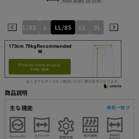
Hem width
19.5cm
M/79
L/82
L
LL/85
LL
3L
3L/88
4
173cm 70kgRecommended
M
Find out more on your
body type
あくまでもサイズをご検討いただく際の目安となります。
商品説明
主な機能
機能一覧