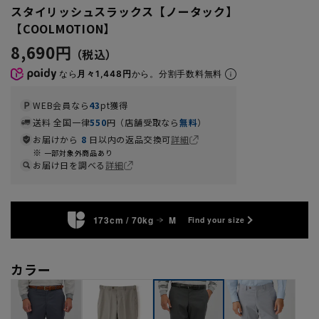
スタイリッシュスラックス【ノータック】
【COOLMOTION】
8,690円
なら
月々1,448円
から。分割手数料無料
WEB会員なら
43
pt獲得
送料 全国一律
550
円（店舗受取なら
無料
）
お届けから
8
日以内の返品交換可
詳細
一部対象外商品あり
お届け日を調べる
詳細
173cm / 70kg
M
Find your size
カラー