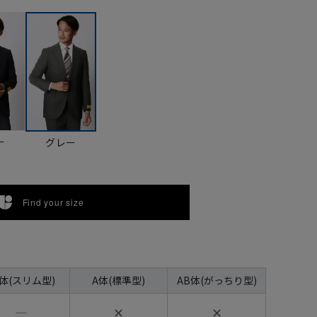
ー
グレー
Find your size
A体(スリム型)
A体(標準型)
AB体(がっちり型)
―
✕
✕