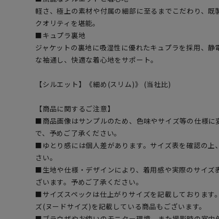
軽さ、極上の素材や付属の細部に至るまでこだわり、既
クオリティを堪能。
■キュプラ裏地
ジャケットの裏地に吸湿性に優れたキュプラを採用、静
な袖通し、快適な着心地をサポート。
【シルエット】《細め(スリム)》 (当社比)
【商品に関するご注意】
■商品画像はサンプルのため、色味やサイズ等の仕様に
で、予めご了承ください。
■ゆとり感には個人差があります。サイズ表を確認の上
さい。
■生地や仕様・デザインにより、着用感や実際のサイズ
ざいます。予めご了承ください。
■サイズスペックは仕上がりサイズを記載しております
ズ(ヌードサイズ)を記載している商品もございます。
■ブラウザやお使いのモニター環境、また撮影時の室内