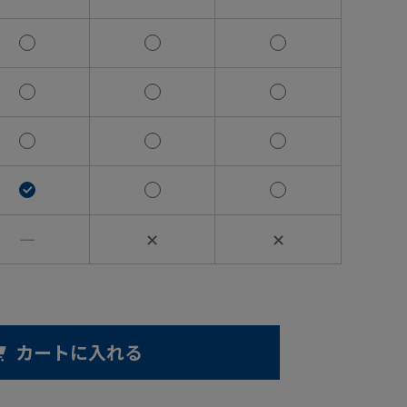
―
✕
✕
カートに入れる