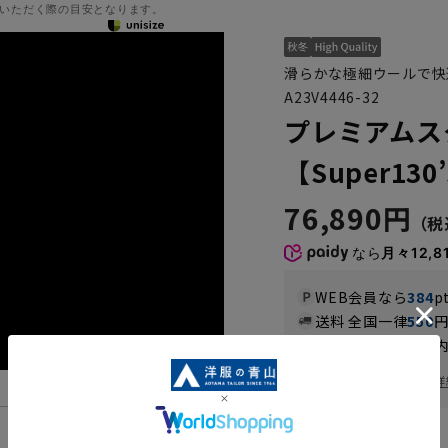
いただく際の目安となります。
滑らかな極細ウールで快
A23V4446-32
プレミアムス
【Super130
76,890円
なら
月々12,8
WEB会員なら
384
p
送料 全国一律
550
お届けから
8
日以内
一部対象外商品あり
お届け日を調べる
詳
機能一覧