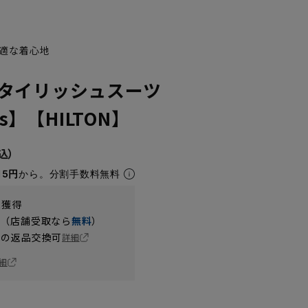
適な着心地
タイリッシュスーツ
’s】【HILTON】
15円
から。分割手数料無料
t獲得
円（店舗受取なら
無料
）
の返品交換可
詳細
細