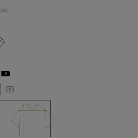
3cm
E3
BE4
BE5
BE6
BE7
BE8
YA4
YA5
YA6