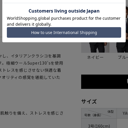
カラー
かし、イタリアンクラシコを基調
ネイビー
ブル
細ウールSuper130'sを使用
ストレスを感じさせない快適な着
クオリティの感覚を堪能していた
サイズ
体型
かな肌触りを備え、ストレスを感じさ
Y
号数（身長）
3号(160cm)