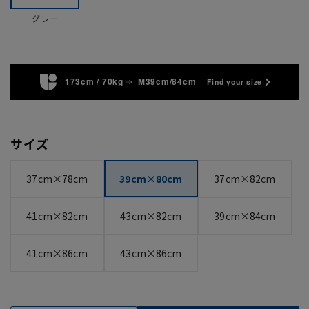
グレー
173cm / 70kg
M39cm/84cm
Find your size
サイズ
37cm×78cm
39cm×80cm
37cm×82cm
41cm×82cm
43cm×82cm
39cm×84cm
41cm×86cm
43cm×86cm