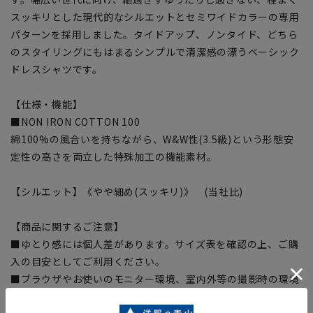
スッキリとした現代的なシルエットとセミワイドカラーの専用
パターンを採用しました。タイドアップ、ノンタイド、どちら
のスタイリングにもはまるシンプルで清潔感の漂うベーシック
ドレスシャツです。
【仕様・機能】
■NON IRON COTTON 100
綿100%の風合いを持ちながら、W&W性(3.5級)という形態安
定性の高さを両立した特殊加工の機能素材。
【シルエット】《やや細め(スッキリ)》 (当社比)
【商品に関するご注意】
■ゆとり感には個人差があります。サイズ表を確認の上、ご購
入の目安としてご利用ください。
■ブラウザやお使いのモニター環境、室内外等の撮影時の環境
下での光加減により、実際の商品と掲載画像の色味が異なる場