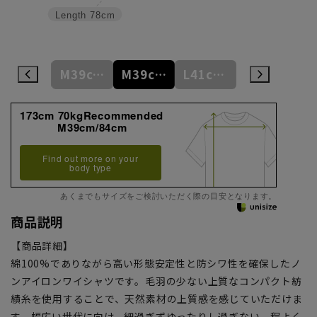
Length
78cm
S37cm/82cm
M39cm/80cm
M39cm/84cm
L41cm/82cm
L41cm/86cm
173cm 70kgRecommended
M39cm/84cm
Find out more on your
body type
あくまでもサイズをご検討いただく際の目安となります。
商品説明
【商品詳細】
綿100%でありながら高い形態安定性と防シワ性を確保したノ
ンアイロンワイシャツです。毛羽の少ない上質なコンパクト紡
績糸を使用することで、天然素材の上質感を感じていただけま
す。幅広い世代に向け、細過ぎずゆったりし過ぎない、程よく