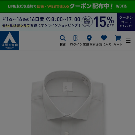
検索
ログイン
店舗検索
お気に入り
カート