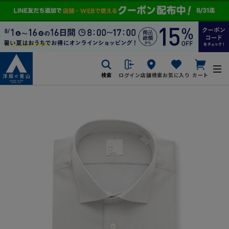
検索
ログイン
店舗検索
お気に入り
カート