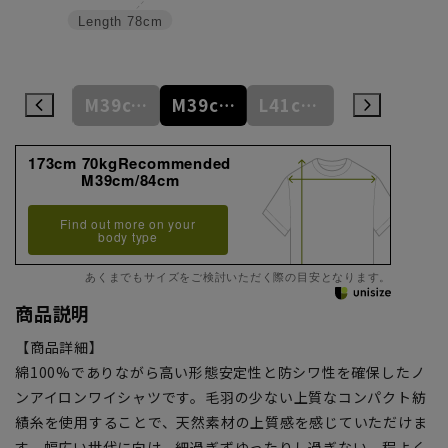
Length
78cm
S37cm/82cm
M39cm/80cm
M39cm/84cm
L41cm/82cm
L41cm/86cm
173cm 70kgRecommended
M39cm/84cm
Find out more on your
body type
あくまでもサイズをご検討いただく際の目安となります。
商品説明
【商品詳細】
綿100%でありながら高い形態安定性と防シワ性を確保したノ
ンアイロンワイシャツです。毛羽の少ない上質なコンパクト紡
績糸を使用することで、天然素材の上質感を感じていただけま
す。幅広い世代に向け、細過ぎずゆったりし過ぎない、程よく