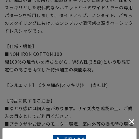
スッキリとした現代的なシルエットとセミワイドカラーの専用
パターンを採用しました。タイドアップ、ノンタイド、どちら
のスタイリングにもはまるシンプルで清潔感の漂うベーシック
ドレスシャツです。
【仕様・機能】
■NON IRON COTTON 100
綿100%の風合いを持ちながら、W&W性(3.5級)という形態安
定性の高さを両立した特殊加工の機能素材。
【シルエット】《やや細め(スッキリ)》 (当社比)
【商品に関するご注意】
■ゆとり感には個人差があります。サイズ表を確認の上、ご購
入の目安としてご利用ください。
■ブラウザやお使いのモニター環境、室内外等の撮影時の環境
下での光加減により、実際の商品と掲載画像の色味が異なる場