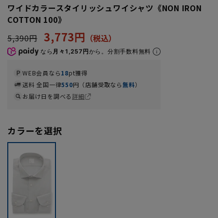
ワイドカラースタイリッシュワイシャツ《NON IRON
COTTON 100》
3,773円
5,390円
なら
月々1,257円
から。分割手数料無料
WEB会員なら
18
pt獲得
送料 全国一律
550
円（店舗受取なら
無料
）
お届け日を調べる
詳細
カラーを選択