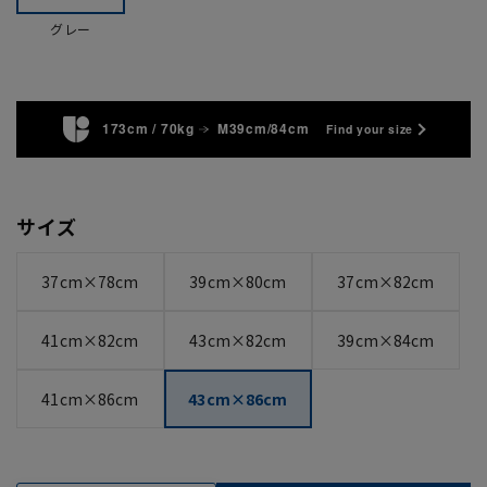
グレー
173cm / 70kg
M39cm/84cm
Find your size
サイズ
37cm×78cm
39cm×80cm
37cm×82cm
41cm×82cm
43cm×82cm
39cm×84cm
41cm×86cm
43cm×86cm