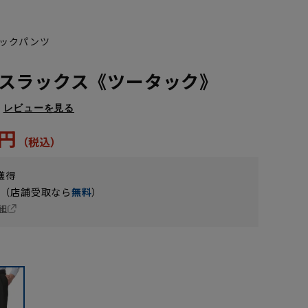
ックパンツ
スラックス《ツータック》
レビューを見る
0円
獲得
円（店舗受取なら
無料
）
細