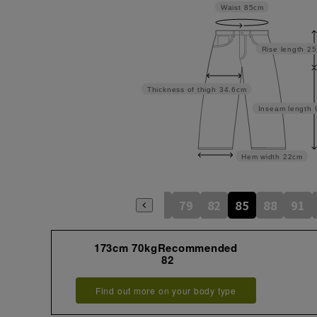
Waist
85cm
Rise length
25
Thickness of thigh
34.6cm
Inseam length
Hem width
22cm
73
76
79
82
85
88
91
173cm 70kgRecommended
82
Find out more on your body type