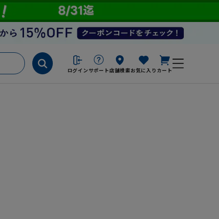
ログイン
サポート
店舗検索
お気に入り
カート