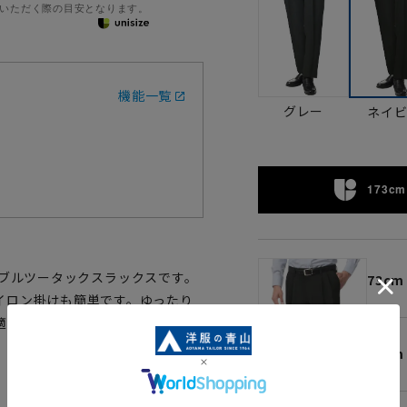
いただく際の目安となります。
機能一覧
グレー
ネイ
173cm 
シャブルツータックスラックスです。
73cm
イロン掛けも簡単です。ゆったり
適なはき心地です。ビジネスユー
76cm