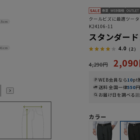
クールビズに最適ツータ
.5cm
K24106-11
スタンダード
4.0
（2）
91cm
2,09
4,290円
WEB会員なら
10
pt
送料 全国一律
550
94
97
お届け日を調べる
詳
カラー