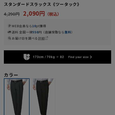
スタンダードスラックス《ツータック》
2,090円
4,290円
WEB会員なら
10
pt獲得
送料 全国一律
550
円（店舗受取なら
無料
）
お届け日を調べる
詳細
173cm / 70kg
82
Find your size
カラー