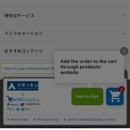
便利なサービス
インフォメーション
おすすめコンテンツ
ポリシー・企業情報
オーダースーツなら SHITATE
当サイトでは、快適な閲覧体験とコンテンツ改善のためにCookieを使用
しています。閲覧を続けることで、Cookieの使用に同意したものとみな
します。詳細については
プライバシーポリシー
をご確認ください。
OFFICIAL SNS
同意して閉じる