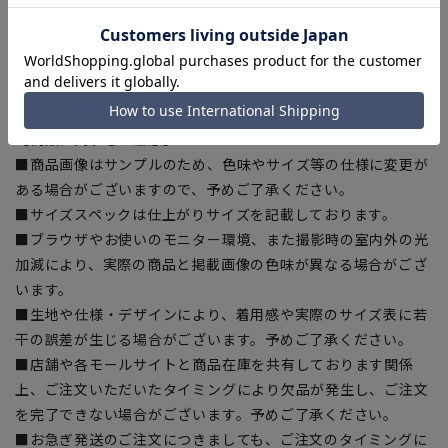
品となります。裾上げテープは当サイトでご購入いただけま
す。
裾上げテープ:
SUSOTAPE010
※こちらの商品は在庫切れの場合がございます。
【商品に関するご注意】
■商品画像はサンプルのため、色味やサイズ等の仕様に変更が
ある場合がございますので、予めご了承ください。
■サイズスペックは仕上がりサイズを記載しております。
■ブラウザやお使いのモニター環境、また撮影時の室内外の光
加減により、実際の商品と掲載画像の色味が異なる場合がござ
います。
■生地や仕様・デザインにより、着用感や実際のサイズ表に若
干の誤差が生じる場合がございます。予めご了承ください。
■店舗や各モールサイトと商品在庫を共有しております関係
上、ご注文いただいたタイミングにより欠品が発生し、ご注文
を完了できない場合がございます。予めご了承ください。
■お急ぎ発送のご注文につきましても、ご注文のタイミングに