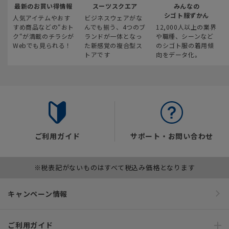
最新のお買い得情報
スーツスクエア
みんなの
シゴト服ずかん
人気アイテムやおす
ビジネスウェアがな
すめ商品などの“おト
んでも揃う、4つのブ
12,000人以上の業界
ク“が満載のチラシが
ランドが一体となっ
や職種、シーンなど
Webでも見られる！
た新感覚の複合型ス
のシゴト服の着用傾
トアです
向をデータ化。
ご利用ガイド
サポート・お問い合わせ
※税表記がないものはすべて税込み価格となります
キャンペーン情報
ご利用ガイド