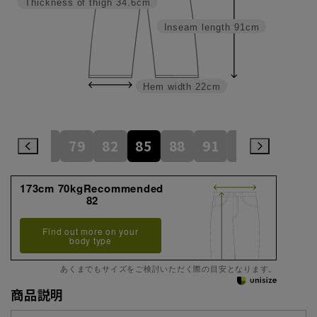
Thickness of thigh
34.6cm
Inseam length
91cm
Hem width
22cm
73
76
79
82
85
88
91
94
97
173cm 70kgRecommended
82
Find out more on your
body type
あくまでもサイズをご検討いただく際の目安となります。
商品説明