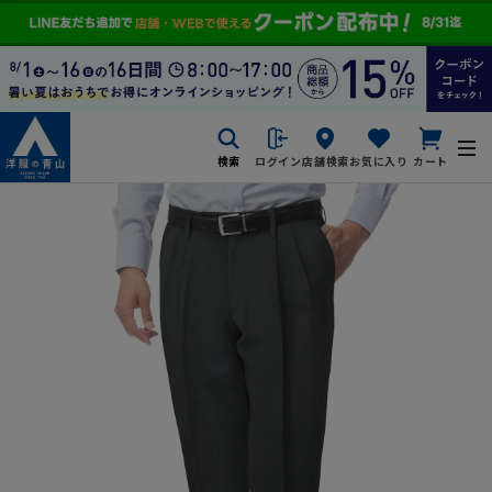
検索
ログイン
店舗検索
お気に入り
カート