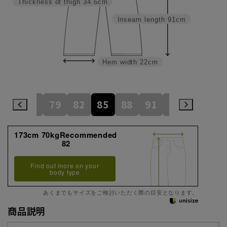
Thickness of thigh
34.6cm
Inseam length
91cm
Hem width
22cm
73
76
79
82
85
88
91
94
97
173cm 70kgRecommended
82
Find out more on your
body type
あくまでもサイズをご検討いただく際の目安となります。
商品説明