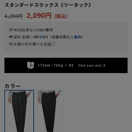
スタンダードスラックス《ツータック》
2,090円
4,290円
WEB会員なら
10
pt獲得
送料 全国一律
550
円（店舗受取なら
無料
）
お届け日を調べる
詳細
173cm / 70kg
82
Find your size
カラー