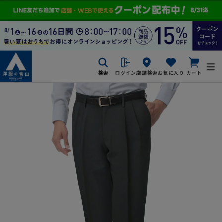
検索
ログイン
店舗検索
お気に入り
カート