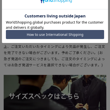
入の目安としてご利用ください。
■ブラウザやお使いのモニター環境、室内外等の撮影時の環境
下での光加減により、実際の商品と掲載画像の色味が異なる場
合がございます。
■生地や仕様・デザインにより、着用感や実際のサイズ表に若
干の誤差が生じる場合がございます。予めご了承ください。
■店舗や各モールサイトと商品在庫を共有しております関係
上、ご注文いただいたタイミングにより欠品が発生し、ご注文
を完了できない場合がございます。予めご了承ください。(お
急ぎ発送のご注文につきましても、ご注文のタイミングによっ
てはお急ぎ発送サービスを選択できない場合がございます。)