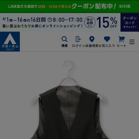
検索
ログイン
店舗検索
お気に入り
カート