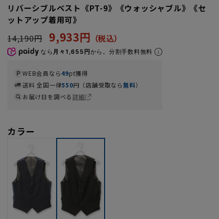
リバーシブルベスト《PT-9》《ウォッシャブル》《セ
ットアップ着用可》
9,933円
14,190円
なら
月々1,655円
から。分割手数料無料
WEB会員なら
49
pt獲得
送料 全国一律
550
円（店舗受取なら
無料
）
お届け日を調べる
詳細
カラー