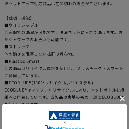
※セットアップ対応商品は在庫切れの場合がございます。
【仕様・機能】
■ウォッシャブル
ご家庭での洗濯が可能です。洗濯ネットに入れて洗えます。ま
たシャワーでの水洗いも可能です。
■ストレッチ
体の動きを阻害しない抜群の着心地。
■Plastics Smart
この商品はリサイクル原料を使用し、プラスチック・スマート
に賛同しています。
■ECOBLUE®(100%リサイクルポリエステル)
ECOBLUE®はマテリアルリサイクルにより、ペットボトルを繊
維へと再生しています。当製品は裏地の糸の一部にECOBLUE®
を使用しています。
【商品に対するご注意】
■ゆとり感には個人差があります。サイズ表を確認の上、ご購