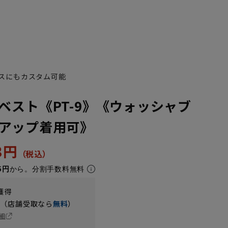
スにもカスタム可能
ベスト《PT-9》《ウォッシャブ
アップ着用可》
33円
5円
から。分割手数料無料
獲得
円（店舗受取なら
無料
）
細