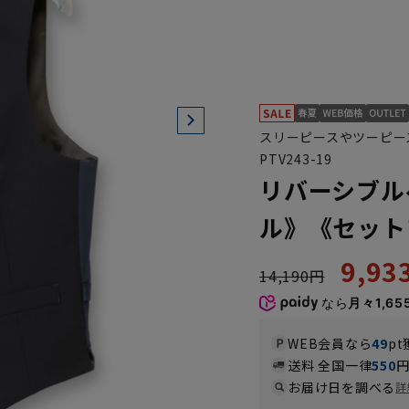
スリーピースやツーピー
PTV243-19
リバーシブル
ル》《セット
9,9
14,190円
なら
月々1,65
WEB会員なら
49
pt
送料 全国一律
550
お届け日を調べる
詳