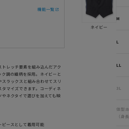
機能一覧
M
ネイビー
L
LL
ストレッチ要素を組み込んだアク
ック調の織柄を採用。ネイビーと
やスラックスと組み合わせてスリ
3L
スタマイズできます。コーディネ
ツやネクタイで遊びを加えても映
体型:
（身長
ーピースとして着用可能