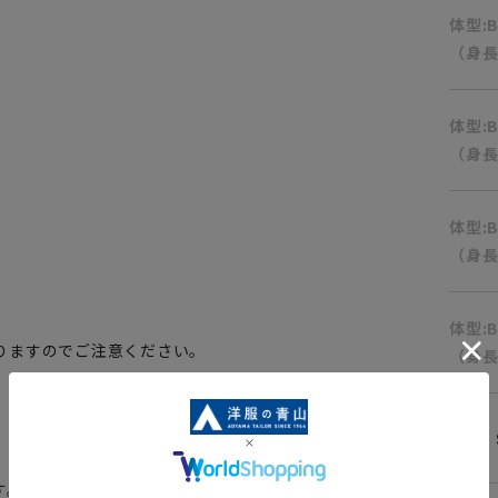
体型:
（身長
体型:
（身長
体型:
（身長
体型:
りますのでご注意ください。
（身長
。
Wide 
す。またシャワーでの水洗いも可