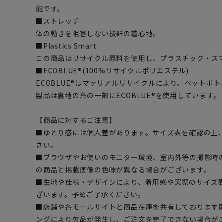
能です。
■ストレッチ
体の動きを阻害しない抜群の着心地。
■Plastics Smart
この商品はリサイクル原料を使用し、プラスチック・ス
■ECOBLUE®(100%リサイクルポリエステル)
ECOBLUE®はマテリアルリサイクルにより、ペットボ
製品は裏地の糸の一部にECOBLUE®を使用しています。
【商品に対するご注意】
■ゆとり感には個人差があります。サイズ表を確認の上
さい。
■ブラウザやお使いのモニター環境、室内外等の撮影時
の商品と掲載画像の色味が異なる場合がございます。
■生地や仕様・デザインにより、着用感や実際のサイズ
ざいます。予めご了承ください。
■店舗や各モールサイトと商品在庫を共有しております
ングにより欠品が発生し、ご注文を完了できない場合が