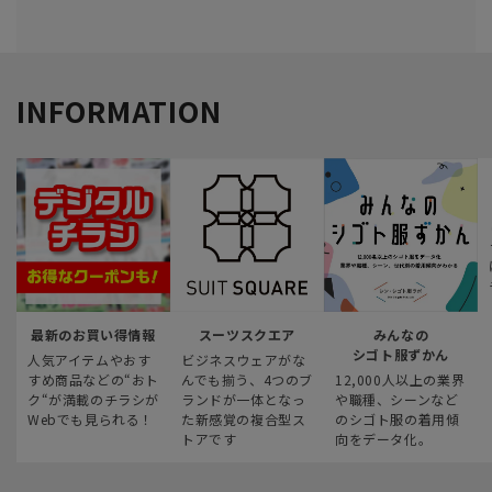
INFORMATION
最新のお買い得情報
スーツスクエア
みんなの
シゴト服ずかん
人気アイテムやおす
ビジネスウェアがな
すめ商品などの“おト
んでも揃う、4つのブ
12,000人以上の業界
ク“が満載のチラシが
ランドが一体となっ
や職種、シーンなど
Webでも見られる！
た新感覚の複合型ス
のシゴト服の着用傾
トアです
向をデータ化。