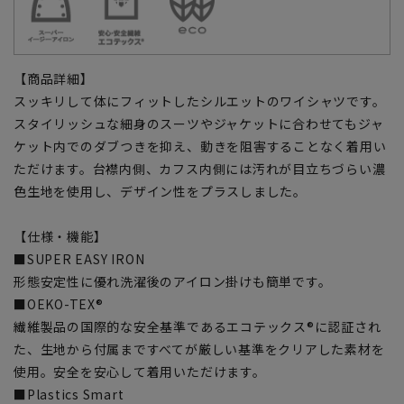
【商品詳細】
スッキリして体にフィットしたシルエットのワイシャツです。
スタイリッシュな細身のスーツやジャケットに合わせてもジャ
ケット内でのダブつきを抑え、動きを阻害することなく着用い
ただけます。台襟内側、カフス内側には汚れが目立ちづらい濃
色生地を使用し、デザイン性をプラスしました。
【仕様・機能】
■SUPER EASY IRON
形態安定性に優れ洗濯後のアイロン掛けも簡単です。
■OEKO-TEX®
繊維製品の国際的な安全基準であるエコテックス®に認証され
た、生地から付属まですべてが厳しい基準をクリアした素材を
使用。安全を安心して着用いただけます。
■Plastics Smart