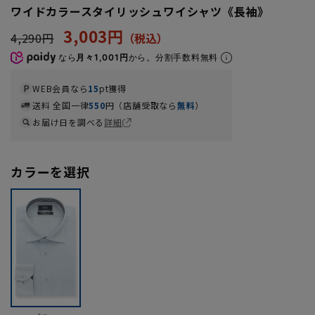
ワイドカラースタイリッシュワイシャツ《長袖》
3,003円
4,290円
なら
月々1,001円
から。分割手数料無料
WEB会員なら
15
pt獲得
送料 全国一律
550
円（店舗受取なら
無料
）
お届け日を調べる
詳細
カラーを選択