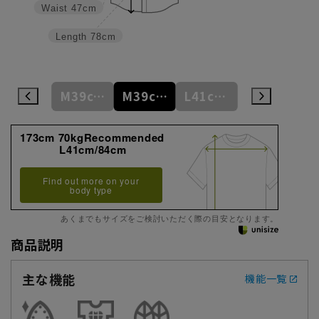
Waist
47cm
Length
78cm
M39cm/84cm
M39cm/86cm
M39cm/88cm
L41cm/82cm
L41cm/84cm
173cm 70kgRecommended
L41cm/84cm
Find out more on your
body type
あくまでもサイズをご検討いただく際の目安となります。
商品説明
主な機能
機能一覧