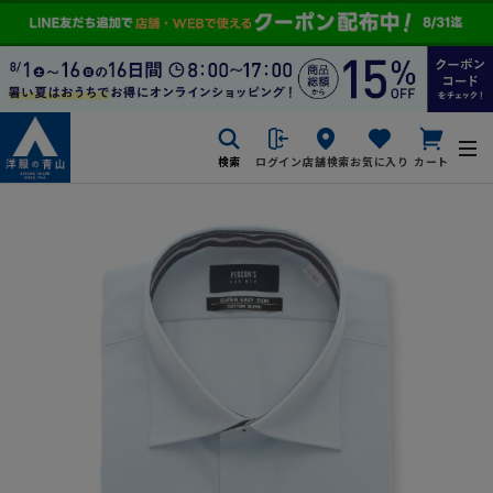
検索
ログイン
店舗検索
お気に入り
カート