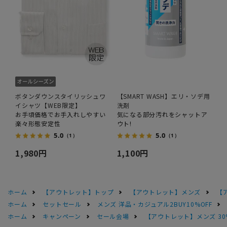
ボタンダウンスタイリッシュワ
【SMART WASH】エリ・ソデ用
イシャツ【WEB限定】
洗剤
お手頃価格でお手入れしやすい
気になる部分汚れをシャットア
楽々形態安定性
ウト!
5.0
5.0
（1）
（1）
1,980円
1,100円
ホーム
【アウトレット】トップ
【アウトレット】メンズ
【
ホーム
セットセール
メンズ 洋品・カジュアル2BUY10%OFF
ホーム
キャンペーン
セール会場
【アウトレット】メンズ 30