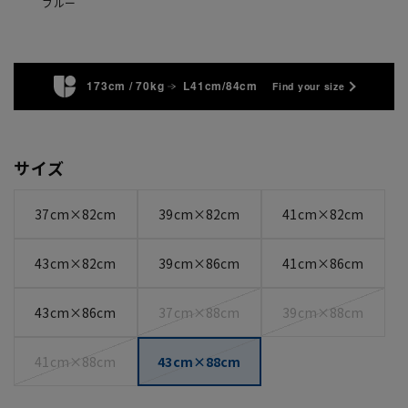
ブルー
173cm / 70kg
L41cm/84cm
Find your size
サイズ
37cm×82cm
39cm×82cm
41cm×82cm
43cm×82cm
39cm×86cm
41cm×86cm
43cm×86cm
37cm×88cm
39cm×88cm
41cm×88cm
43cm×88cm