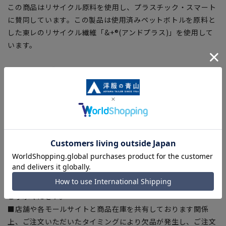
この商品はリサイクル原料を使用し、プラスチック・スマート
に賛同しています。この製品は使用済みペットボトルを原料と
した東レのリサイクル繊維「&+®(アンドプラス)」を使用して
います。
【シルエット】《細め(スリム)》 (当社比)
【商品に関するご注意】
■ゆとり感には個人差があります。サイズ表を確認の上、ご購
入の目安としてご利用ください。
■ブラウザやお使いのモニター環境、室内外等の撮影時の環境
下での光加減により、実際の商品と掲載画像の色味が異なる場
合がございます。
■平置き・メジャーでの採寸の為、素材や仕様等により実際の
商品とサイズ表に若干の誤差が生じる場合がございます。予め
ご了承ください。
■店舗や各モールサイトと商品在庫を共有しております関係
上、ご注文いただいたタイミングにより欠品が発生し、ご注文