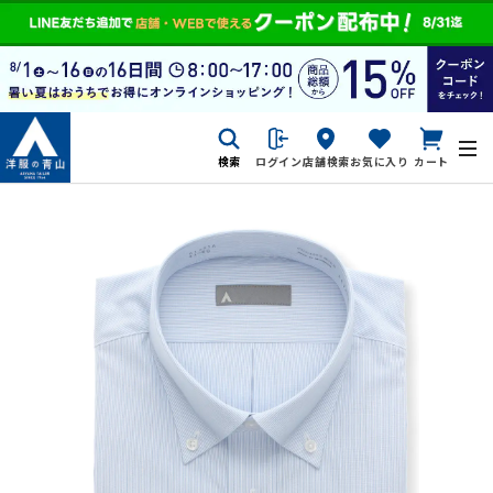
検索
ログイン
店舗検索
お気に入り
カート