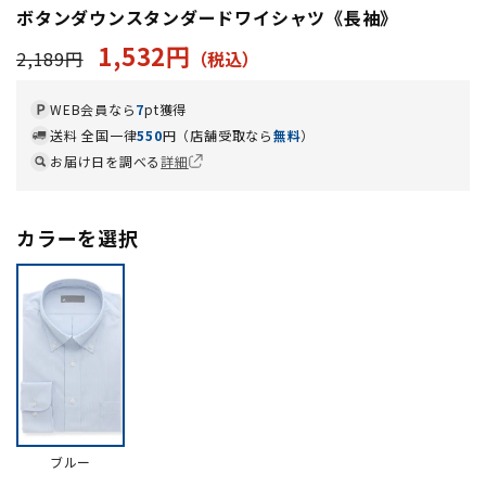
ボタンダウンスタンダードワイシャツ《長袖》
1,532円
2,189円
WEB会員なら
7
pt獲得
送料 全国一律
550
円（店舗受取なら
無料
）
お届け日を調べる
詳細
カラーを選択
ブルー