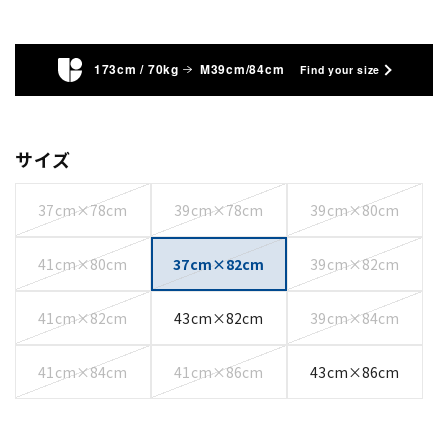
173cm / 70kg
M39cm/84cm
Find your size
サイズ
37cm×78cm
39cm×78cm
39cm×80cm
41cm×80cm
37cm×82cm
39cm×82cm
41cm×82cm
43cm×82cm
39cm×84cm
41cm×84cm
41cm×86cm
43cm×86cm