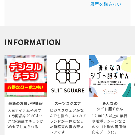
履歴を残さない
INFORMATION
最新のお買い得情報
スーツスクエア
みんなの
シゴト服ずかん
人気アイテムやおす
ビジネスウェアがな
すめ商品などの“おト
んでも揃う、4つのブ
12,000人以上の業界
ク“が満載のチラシが
ランドが一体となっ
や職種、シーンなど
Webでも見られる！
た新感覚の複合型ス
のシゴト服の着用傾
トアです
向をデータ化。